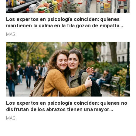
Los expertos en psicología coinciden: quienes
mantienen la calma en la fila gozan de empatía
cognitiva, gratitud y no solo tienen autocontrol
MAG.
Los expertos en psicología coinciden: quienes no
disfrutan de los abrazos tienen una mayor
sensibilidad a los estímulos físicos y no es por
MAG.
desinterés