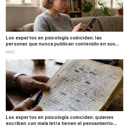
Los expertos en psicología coinciden: las
personas que nunca publican contenido en sus
redes sociales no pretenden buscar validación
MAG.
externa
Los expertos en psicología coinciden: quienes
escriben con mala letra tienen el pensamiento