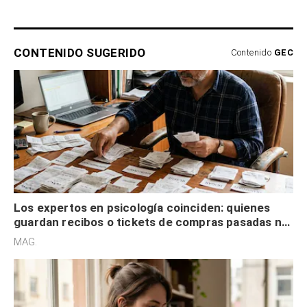
CONTENIDO SUGERIDO
Contenido
GEC
Los expertos en psicología coinciden: quienes
guardan recibos o tickets de compras pasadas no
son acumuladores, sino que tienen necesidad de
MAG.
control