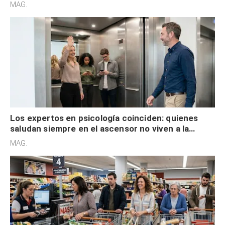
acelerado y no lo hacen por desinterés
MAG.
Los expertos en psicología coinciden: quienes
saludan siempre en el ascensor no viven a la
defensiva y tienen apertura social
MAG.