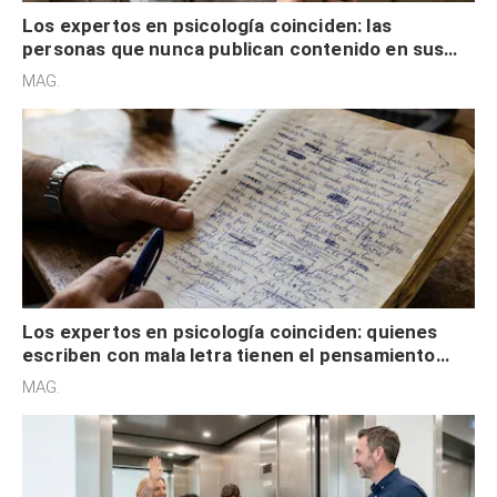
Los expertos en psicología coinciden: las
personas que nunca publican contenido en sus
redes sociales no pretenden buscar validación
MAG.
externa
Los expertos en psicología coinciden: quienes
escriben con mala letra tienen el pensamiento
acelerado y no lo hacen por desinterés
MAG.