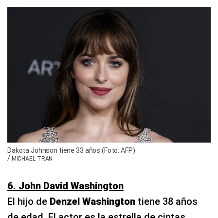
Dakota Johnson tiene 33 años (Foto: AFP)
/
MICHAEL TRAN
6. John David Washington
El hijo de
Denzel Washington
tiene 38 años
de edad. El actor es la estrella de cintas