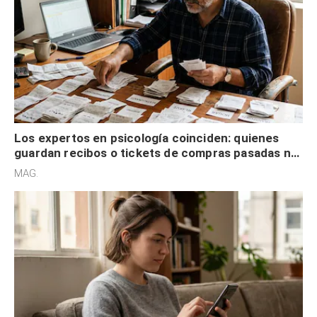
Los expertos en psicología coinciden: quienes
guardan recibos o tickets de compras pasadas no
son acumuladores, sino que tienen necesidad de
MAG.
control