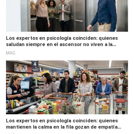
Los expertos en psicología coinciden: quienes
saludan siempre en el ascensor no viven a la
defensiva y tienen apertura social
MAG.
Los expertos en psicología coinciden: quienes
mantienen la calma en la fila gozan de empatía
cognitiva, gratitud y no solo tienen autocontrol