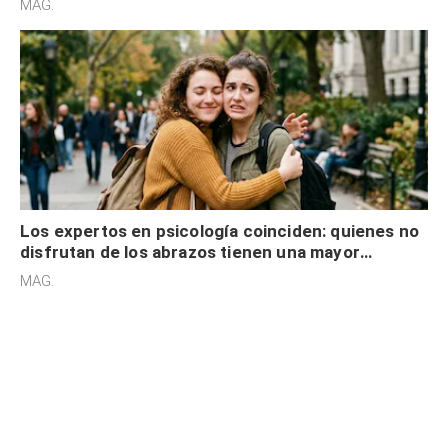
MAG.
Los expertos en psicología coinciden: quienes no
disfrutan de los abrazos tienen una mayor
sensibilidad a los estímulos físicos y no es por
MAG.
desinterés