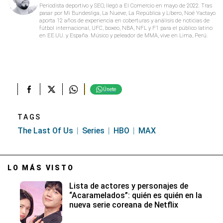
Periodista deportivo y SEO, llegó a El Comercio en mayo de 2022. Tras
pasar por Mi Bundesliga, La Nueve, La República y Líbero, Noé Yactayo
aporta 12 años de experiencia en coberturas y análisis de noticias de
fútbol internacional, UFC, boxeo, NBA, NFL y F1 para el público latino
en EE.UU. y España. Músico y peleador de MMA, vive en Lima, Perú.
Únete
TAGS
The Last Of Us
Series
HBO
MAX
LO MÁS VISTO
Lista de actores y personajes de
“Acaramelados”: quién es quién en la
nueva serie coreana de Netflix