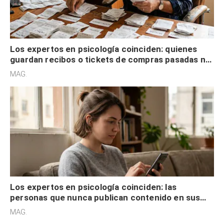
Los expertos en psicología coinciden: quienes
guardan recibos o tickets de compras pasadas no
son acumuladores, sino que tienen necesidad de
MAG.
control
Los expertos en psicología coinciden: las
personas que nunca publican contenido en sus
redes sociales no pretenden buscar validación
MAG.
externa