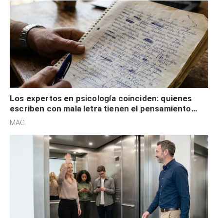
Los expertos en psicología coinciden: quienes
escriben con mala letra tienen el pensamiento
acelerado y no lo hacen por desinterés
MAG.