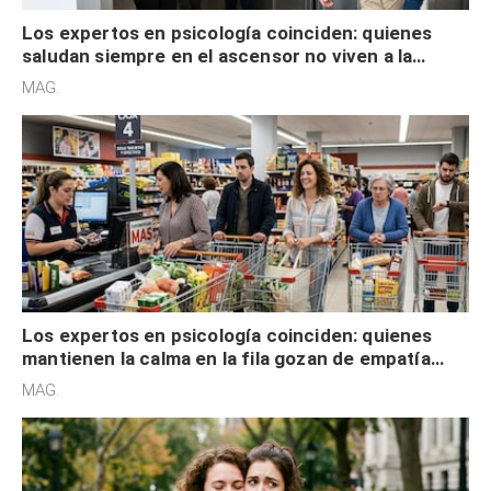
Los expertos en psicología coinciden: quienes
saludan siempre en el ascensor no viven a la
defensiva y tienen apertura social
MAG.
Los expertos en psicología coinciden: quienes
mantienen la calma en la fila gozan de empatía
cognitiva, gratitud y no solo tienen autocontrol
MAG.