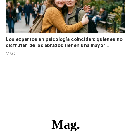
Los expertos en psicología coinciden: quienes no
disfrutan de los abrazos tienen una mayor
sensibilidad a los estímulos físicos y no es por
MAG.
desinterés