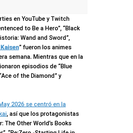
rties en YouTube y Twitch
entenced to Be a Hero”, “Black
Wistoria: Wand and Sword”,
 Kaisen
” fueron los animes
era semana. Mientras que en la
onaron episodios de “Blue
, “Ace of the Diamond” y
May 2026 se centró en la
kai
, así que los protagonistas
er: The Other World’s Books
, “Re:Zero -Starting Life in