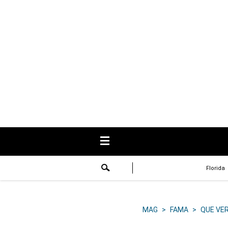
USA
Respuestas
Fama
Historias
Data
Videos
Recetas
Florida
Virales
Lo último
MAG
>
FAMA
>
QUE VE
Volver a El Comercio