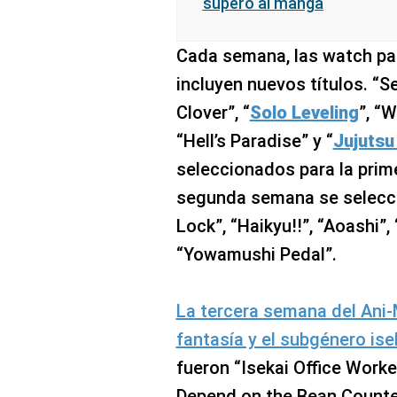
superó al manga
Cada semana, las watch pa
incluyen nuevos títulos. “S
Clover”, “
Solo Leveling
”, “
“Hell’s Paradise” y “
Jujutsu
seleccionados para la prim
segunda semana se selecci
Lock”, “Haikyu!!”, “Aoashi”
“Yowamushi Pedal”.
La tercera semana del Ani-
fantasía y el subgénero ise
fueron “Isekai Office Work
Depend on the Bean Counter”