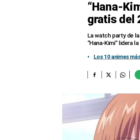
“Hana-Kimi
elcomercio.pe
gratis del
Términos
Y
Condiciones
La watch party de la
De
“Hana-Kimi” lidera la 
Uso
Oficinas
Los 10 animes más
Concesionarias
Principios
Rectores
Buenas
Prácticas
Políticas
De
Privacidad
Política
Integrada
De
Gestión