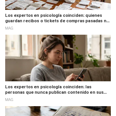
Los expertos en psicología coinciden: quienes
guardan recibos o tickets de compras pasadas no
son acumuladores, sino que tienen necesidad de
MAG.
control
Los expertos en psicología coinciden: las
personas que nunca publican contenido en sus
redes sociales no pretenden buscar validación
MAG.
externa