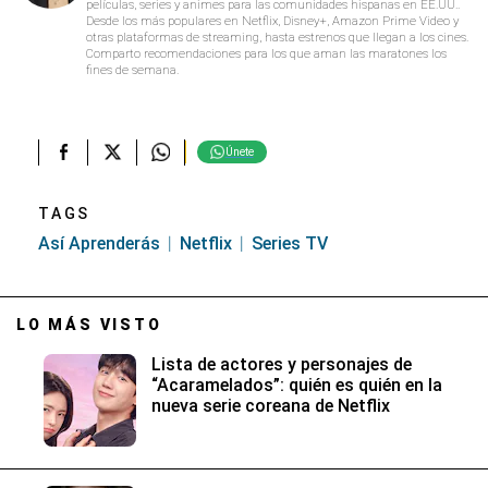
películas, series y animes para las comunidades hispanas en EE.UU..
Desde los más populares en Netflix, Disney+, Amazon Prime Video y
otras plataformas de streaming, hasta estrenos que llegan a los cines.
Comparto recomendaciones para los que aman las maratones los
fines de semana.
Únete
TAGS
Así Aprenderás
Netflix
Series TV
LO MÁS VISTO
Lista de actores y personajes de
“Acaramelados”: quién es quién en la
nueva serie coreana de Netflix