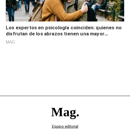
Los expertos en psicología coinciden: quienes no
disfrutan de los abrazos tienen una mayor
sensibilidad a los estímulos físicos y no es por
MAG.
desinterés
Equipo editorial