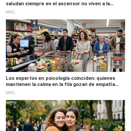
saludan siempre en el ascensor no viven a la
defensiva y tienen apertura social
MAG.
Los expertos en psicología coinciden: quienes
mantienen la calma en la fila gozan de empatía
cognitiva, gratitud y no solo tienen autocontrol
MAG.