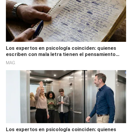
Los expertos en psicología coinciden: quienes
escriben con mala letra tienen el pensamiento
acelerado y no lo hacen por desinterés
MAG.
Los expertos en psicología coinciden: quienes