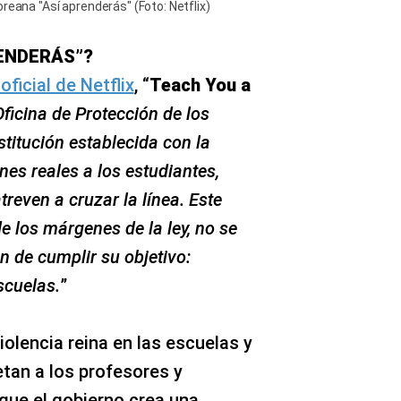
reana "Así aprenderás" (Foto: Netflix)
RENDERÁS”?
ficial de Netflix
, “
Teach You a
Oficina de Protección de los
titución establecida con la
nes reales a los estudiantes,
reven a cruzar la línea. Este
e los márgenes de la ley, no se
n de cumplir su objetivo:
scuelas.
”
 violencia reina en las escuelas y
etan a los profesores y
que el gobierno crea una