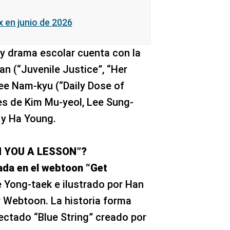
x en junio de 2026
 y drama escolar cuenta con la
n (“Juvenile Justice”, “Her
 Lee Nam-kyu (“Daily Dose of
es de Kim Mu-yeol, Lee Sung-
n y Ha Young.
 YOU A LESSON”?
ada en el webtoon “Get
 Yong-taek e ilustrado por Han
 Webtoon. La historia forma
ectado “Blue String” creado por