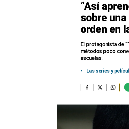
“Así apren
elcomercio.pe
sobre una 
Términos
orden en l
Y
Condiciones
De
Uso
El protagonista de “
métodos poco convenc
Oficinas
Concesionarias
escuelas.
Principios
Rectores
Las series y pelíc
Buenas
Prácticas
Políticas
De
Privacidad
Política
Integrada
De
Gestión