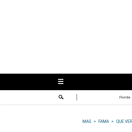
USA
Respuestas
Fama
Historias
Data
Videos
Recetas
Florida
Virales
Lo último
MAG
>
FAMA
>
QUE VE
Volver a El Comercio