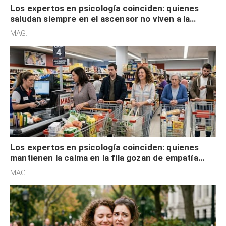
Los expertos en psicología coinciden: quienes
saludan siempre en el ascensor no viven a la
defensiva y tienen apertura social
MAG.
Los expertos en psicología coinciden: quienes
mantienen la calma en la fila gozan de empatía
cognitiva, gratitud y no solo tienen autocontrol
MAG.