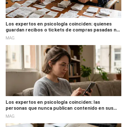
Los expertos en psicología coinciden: quienes
guardan recibos o tickets de compras pasadas no
son acumuladores, sino que tienen necesidad de
MAG.
control
Los expertos en psicología coinciden: las
personas que nunca publican contenido en sus
redes sociales no pretenden buscar validación
MAG.
externa