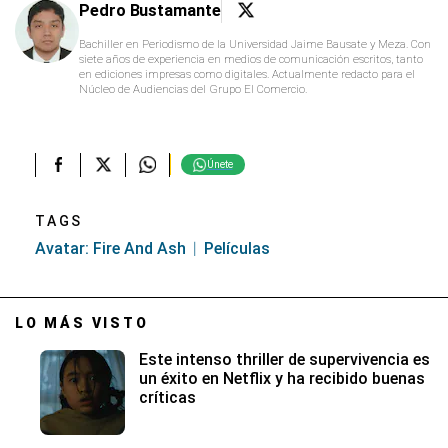
Pedro Bustamante
Bachiller en Periodismo de la Universidad Jaime Bausate y Meza. Con
siete años de experiencia en medios de comunicación escritos, tanto
en ediciones impresas como digitales. Actualmente redacto para el
Núcleo de Audiencias del Grupo El Comercio.
Únete
TAGS
Avatar: Fire And Ash
Películas
LO MÁS VISTO
Este intenso thriller de supervivencia es
un éxito en Netflix y ha recibido buenas
críticas