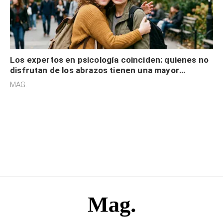
Los expertos en psicología coinciden: quienes no
disfrutan de los abrazos tienen una mayor
sensibilidad a los estímulos físicos y no es por
MAG.
desinterés