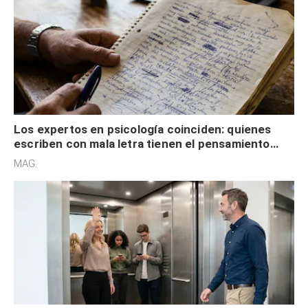
Los expertos en psicología coinciden: quienes
escriben con mala letra tienen el pensamiento
acelerado y no lo hacen por desinterés
MAG.