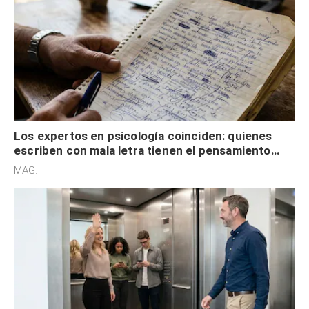
Los expertos en psicología coinciden: quienes
escriben con mala letra tienen el pensamiento
acelerado y no lo hacen por desinterés
MAG.