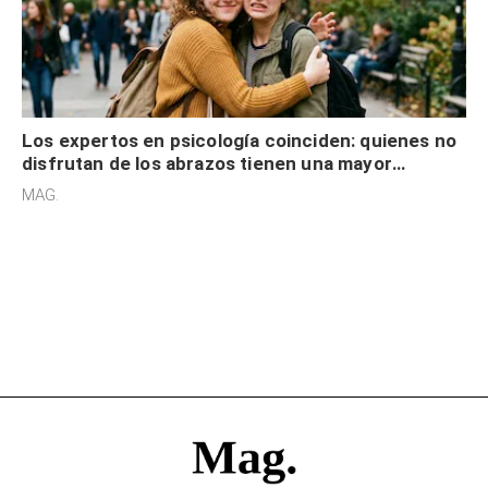
Los expertos en psicología coinciden: quienes no
disfrutan de los abrazos tienen una mayor
sensibilidad a los estímulos físicos y no es por
MAG.
desinterés