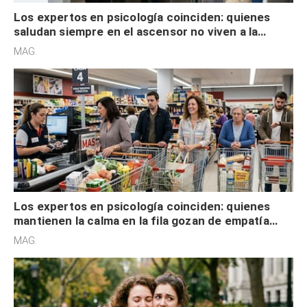
Los expertos en psicología coinciden: quienes
saludan siempre en el ascensor no viven a la
defensiva y tienen apertura social
MAG.
Los expertos en psicología coinciden: quienes
mantienen la calma en la fila gozan de empatía
cognitiva, gratitud y no solo tienen autocontrol
MAG.