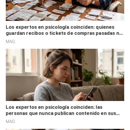
Los expertos en psicología coinciden: quienes
guardan recibos o tickets de compras pasadas no
son acumuladores, sino que tienen necesidad de
MAG.
control
Los expertos en psicología coinciden: las
personas que nunca publican contenido en sus
redes sociales no pretenden buscar validación
MAG.
externa