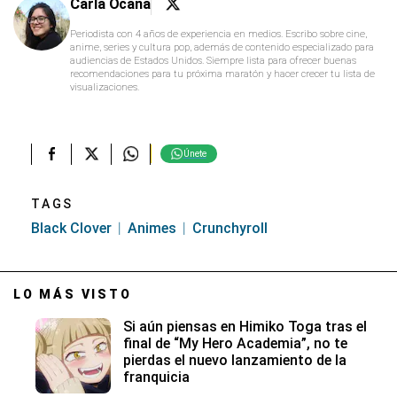
Carla Ocaña
Periodista con 4 años de experiencia en medios. Escribo sobre cine,
anime, series y cultura pop, además de contenido especializado para
audiencias de Estados Unidos. Siempre lista para ofrecer buenas
recomendaciones para tu próxima maratón y hacer crecer tu lista de
visualizaciones.
Únete
TAGS
Black Clover
Animes
Crunchyroll
LO MÁS VISTO
Si aún piensas en Himiko Toga tras el
final de “My Hero Academia”, no te
pierdas el nuevo lanzamiento de la
franquicia