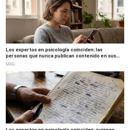
Los expertos en psicología coinciden: las
personas que nunca publican contenido en sus
redes sociales no pretenden buscar validación
MAG.
externa
Los expertos en psicología coinciden: quienes