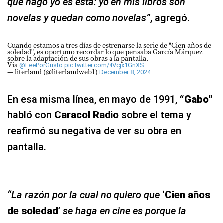
que hago yo es esta: yo en mis libros son
novelas y quedan como novelas”
, agregó.
Cuando estamos a tres días de estrenarse la serie de "Cien años de
soledad", es oportuno recordar lo que pensaba García Márquez
sobre la adaptación de sus obras a la pantalla.
Vía
@LeePorGusto
pic.twitter.com/4Vcjx1GnXS
— literland (@literlandweb1)
December 8, 2024
En esa misma línea, en mayo de 1991,
“Gabo”
habló con
Caracol Radio
sobre el tema y
reafirmó su negativa de ver su obra en
pantalla.
“La razón por la cual no quiero que
‘Cien años
de soledad’
se haga en cine es porque la