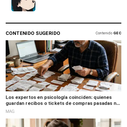
CONTENIDO SUGERIDO
Contenido
GEC
Los expertos en psicología coinciden: quienes
guardan recibos o tickets de compras pasadas no
son acumuladores, sino que tienen necesidad de
MAG.
control