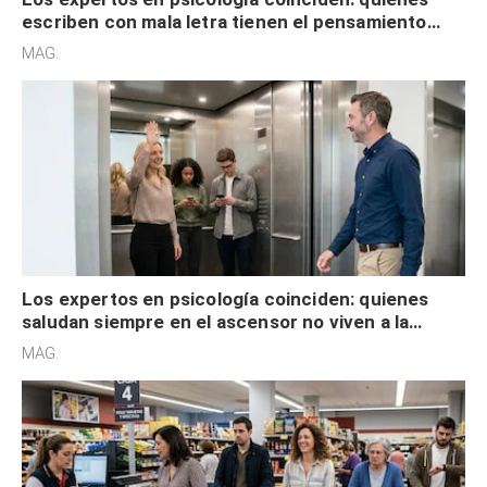
escriben con mala letra tienen el pensamiento
acelerado y no lo hacen por desinterés
MAG.
Los expertos en psicología coinciden: quienes
saludan siempre en el ascensor no viven a la
defensiva y tienen apertura social
MAG.