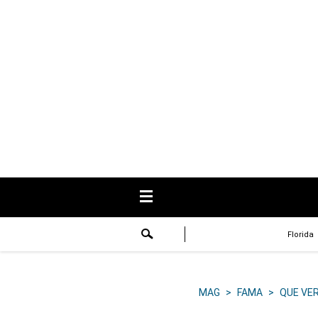
USA
Respuestas
Fama
Historias
Data
Videos
Recetas
Florida
Virales
Lo último
MAG
>
FAMA
>
QUE VE
Volver a El Comercio