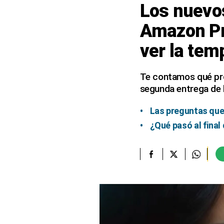
Los nuevos
elcomercio.pe
Amazon Pr
Términos
ver la tem
Y
Condiciones
De
Uso
Te contamos qué prop
segunda entrega de l
Oficinas
Concesionarias
Las preguntas que 
Principios
Rectores
¿Qué pasó al final
Buenas
Prácticas
Políticas
De
Privacidad
Política
Integrada
De
Gestión