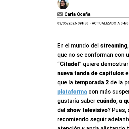
Carla Ocaña
03/05/2026 09H50
- ACTUALIZADO A 04/0
En el mundo del
streaming
que no se conforman con un
“Citadel”
quiere demostrar 
nueva tanda de capítulos
e
que la
temporada 2
de la p
plataforma
con más suspen
gustaría saber
cuándo
,
a q
del
show televisivo
? Pues, 
recomiendo seguir adelante
atención y anda alistando 