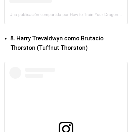
Una publicación compartida por How to Train Your Dragon (@httydragon)
8. Harry Trevaldwyn como Brutacio
Thorston (Tuffnut Thorston)