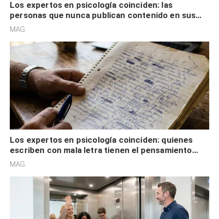
Los expertos en psicología coinciden: las
personas que nunca publican contenido en sus
redes sociales no pretenden buscar validación
MAG.
externa
Los expertos en psicología coinciden: quienes
escriben con mala letra tienen el pensamiento
acelerado y no lo hacen por desinterés
MAG.