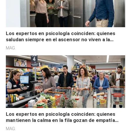
Los expertos en psicología coinciden: quienes
saludan siempre en el ascensor no viven a la
defensiva y tienen apertura social
MAG.
Los expertos en psicología coinciden: quienes
mantienen la calma en la fila gozan de empatía
cognitiva, gratitud y no solo tienen autocontrol
MAG.