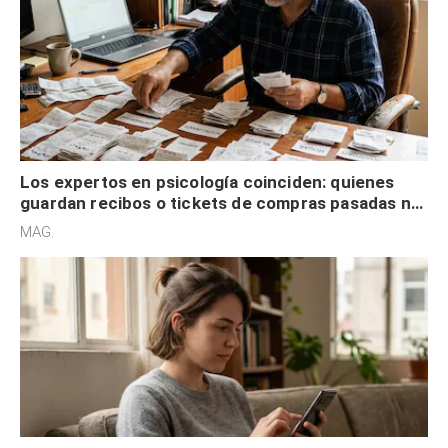
Los expertos en psicología coinciden: quienes
guardan recibos o tickets de compras pasadas no
son acumuladores, sino que tienen necesidad de
MAG.
control