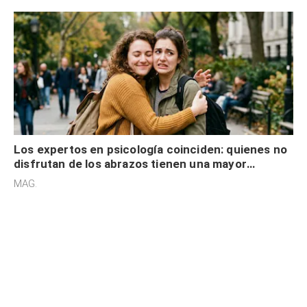
Los expertos en psicología coinciden: quienes no
disfrutan de los abrazos tienen una mayor
sensibilidad a los estímulos físicos y no es por
MAG.
desinterés