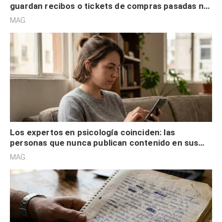
guardan recibos o tickets de compras pasadas no
son acumuladores, sino que tienen necesidad de
MAG.
control
Los expertos en psicología coinciden: las
personas que nunca publican contenido en sus
redes sociales no pretenden buscar validación
MAG.
externa