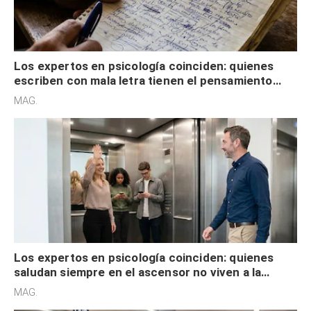
Los expertos en psicología coinciden: quienes
escriben con mala letra tienen el pensamiento
acelerado y no lo hacen por desinterés
MAG.
Los expertos en psicología coinciden: quienes
saludan siempre en el ascensor no viven a la
defensiva y tienen apertura social
MAG.