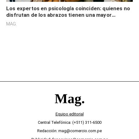
Los expertos en psicología coinciden: quienes no
disfrutan de los abrazos tienen una mayor
sensibilidad a los estímulos físicos y no es por
MAG.
desinterés
Equipo editorial
Central Telefónica: (+511) 311-6500
Redacción: mag@comercio.com.pe