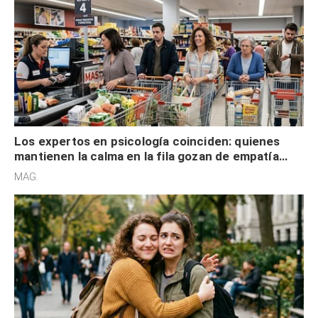
Los expertos en psicología coinciden: quienes
mantienen la calma en la fila gozan de empatía
cognitiva, gratitud y no solo tienen autocontrol
MAG.