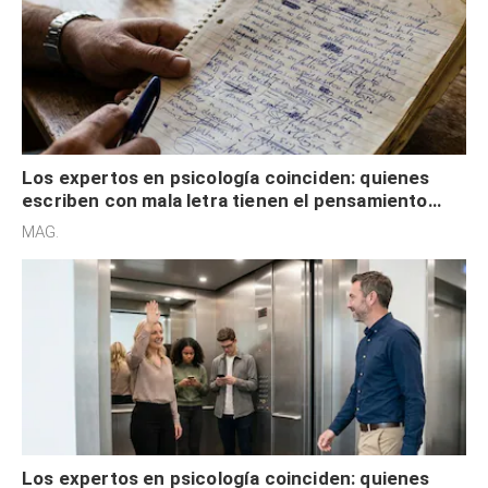
Los expertos en psicología coinciden: quienes
escriben con mala letra tienen el pensamiento
acelerado y no lo hacen por desinterés
MAG.
Los expertos en psicología coinciden: quienes