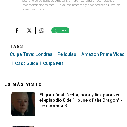
audiencias de Estados Unidos. Siempre lista para ofrecer buenas
recomendaciones para tu próxima maratón y hacer crecer tu lista de
visualizaciones.
Únete
TAGS
Culpa Tuya: Londres
Películas
Amazon Prime Video
Cast Guide
Culpa Mía
LO MÁS VISTO
El gran final: fecha, hora y link para ver
el episodio 8 de “House of the Dragon” -
Temporada 3