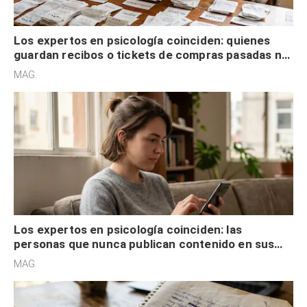
Los expertos en psicología coinciden: quienes
guardan recibos o tickets de compras pasadas no
son acumuladores, sino que tienen necesidad de
MAG.
control
Los expertos en psicología coinciden: las
personas que nunca publican contenido en sus
redes sociales no pretenden buscar validación
MAG.
externa