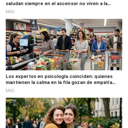
saludan siempre en el ascensor no viven a la
defensiva y tienen apertura social
MAG.
Los expertos en psicología coinciden: quienes
mantienen la calma en la fila gozan de empatía
cognitiva, gratitud y no solo tienen autocontrol
MAG.