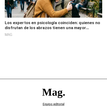
Los expertos en psicología coinciden: quienes no
disfrutan de los abrazos tienen una mayor
sensibilidad a los estímulos físicos y no es por
MAG.
desinterés
Equipo editorial