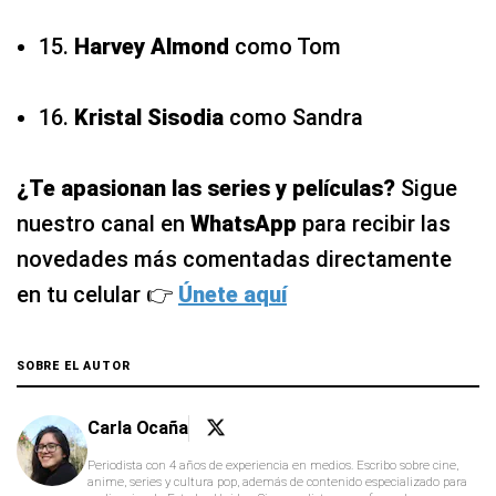
15.
Harvey Almond
como Tom
16.
Kristal Sisodia
como Sandra
¿Te apasionan las series y películas?
Sigue
nuestro canal en
WhatsApp
para recibir las
novedades más comentadas directamente
en tu celular 👉
Únete aquí
SOBRE EL AUTOR
Carla Ocaña
Periodista con 4 años de experiencia en medios. Escribo sobre cine,
anime, series y cultura pop, además de contenido especializado para