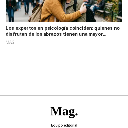
Los expertos en psicología coinciden: quienes no
disfrutan de los abrazos tienen una mayor
sensibilidad a los estímulos físicos y no es por
MAG.
desinterés
Equipo editorial