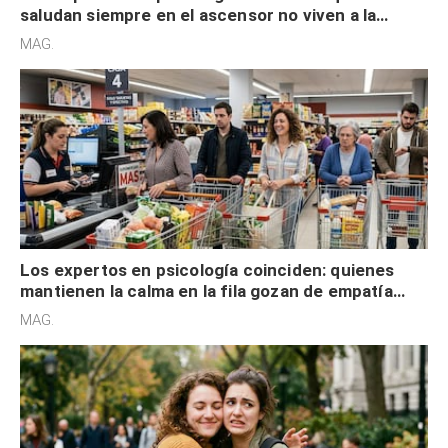
saludan siempre en el ascensor no viven a la
defensiva y tienen apertura social
MAG.
Los expertos en psicología coinciden: quienes
mantienen la calma en la fila gozan de empatía
cognitiva, gratitud y no solo tienen autocontrol
MAG.