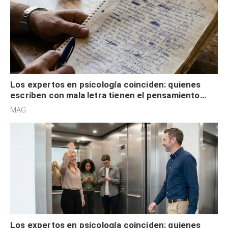
Los expertos en psicología coinciden: quienes
escriben con mala letra tienen el pensamiento
acelerado y no lo hacen por desinterés
MAG.
Los expertos en psicología coinciden: quienes