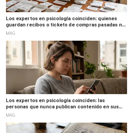
Los expertos en psicología coinciden: quienes
guardan recibos o tickets de compras pasadas no
son acumuladores, sino que tienen necesidad de
MAG.
control
Los expertos en psicología coinciden: las
personas que nunca publican contenido en sus
redes sociales no pretenden buscar validación
MAG.
externa