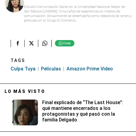
Estudió Comunicación Social en la Universidad Nacional Mayor de
San Marcos (UNMSM). Cinco años de experiencia en medios de
comunicación. Actualmente se desempeña como redactora de series y
películas en el Grupo El Comercio.
Únete
TAGS
Culpa Tuya
Películas
Amazon Prime Video
LO MÁS VISTO
Final explicado de “The Last House”:
qué mantiene encerrados a los
protagonistas y qué pasó con la
familia Delgado