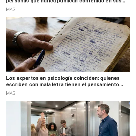
personas que nunca publican contenido en sus
redes sociales no pretenden buscar validación
MAG.
externa
Los expertos en psicología coinciden: quienes
escriben con mala letra tienen el pensamiento
acelerado y no lo hacen por desinterés
MAG.