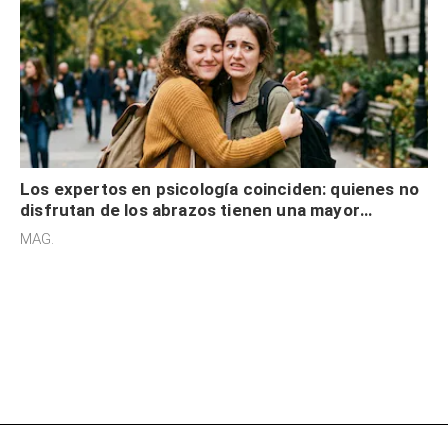
Los expertos en psicología coinciden: quienes no
disfrutan de los abrazos tienen una mayor
sensibilidad a los estímulos físicos y no es por
MAG.
desinterés