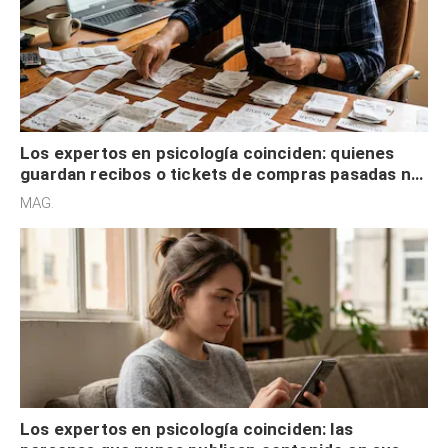
Los expertos en psicología coinciden: quienes
guardan recibos o tickets de compras pasadas no
son acumuladores, sino que tienen necesidad de
MAG.
control
Los expertos en psicología coinciden: las