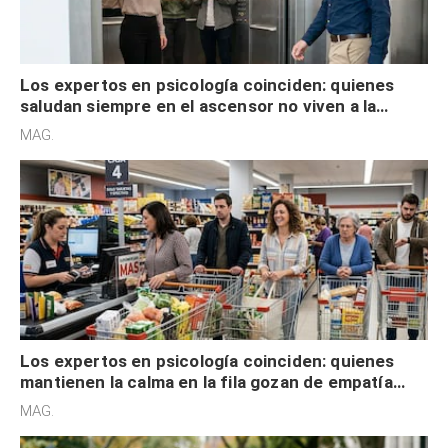
Los expertos en psicología coinciden: quienes
saludan siempre en el ascensor no viven a la
defensiva y tienen apertura social
MAG.
Los expertos en psicología coinciden: quienes
mantienen la calma en la fila gozan de empatía
cognitiva, gratitud y no solo tienen autocontrol
MAG.