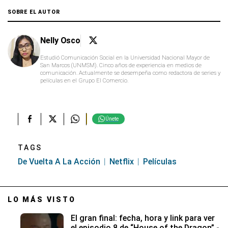
SOBRE EL AUTOR
Nelly Osco
Estudió Comunicación Social en la Universidad Nacional Mayor de
San Marcos (UNMSM). Cinco años de experiencia en medios de
comunicación. Actualmente se desempeña como redactora de series y
películas en el Grupo El Comercio.
Únete
TAGS
De Vuelta A La Acción
Netflix
Películas
LO MÁS VISTO
El gran final: fecha, hora y link para ver
el episodio 8 de “House of the Dragon” -