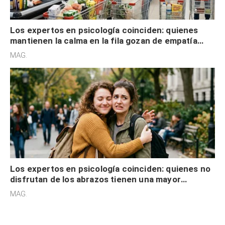
Los expertos en psicología coinciden: quienes
mantienen la calma en la fila gozan de empatía
cognitiva, gratitud y no solo tienen autocontrol
MAG.
Los expertos en psicología coinciden: quienes no
disfrutan de los abrazos tienen una mayor
sensibilidad a los estímulos físicos y no es por
MAG.
desinterés