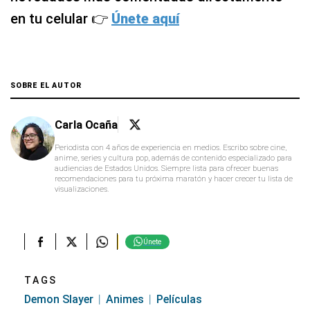
en tu celular 👉
Únete aquí
SOBRE EL AUTOR
Carla Ocaña
Periodista con 4 años de experiencia en medios. Escribo sobre cine,
anime, series y cultura pop, además de contenido especializado para
audiencias de Estados Unidos. Siempre lista para ofrecer buenas
recomendaciones para tu próxima maratón y hacer crecer tu lista de
visualizaciones.
Únete
TAGS
Demon Slayer
Animes
Películas