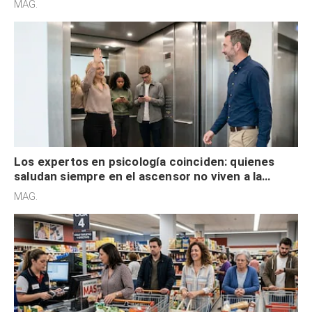
MAG.
Los expertos en psicología coinciden: quienes
saludan siempre en el ascensor no viven a la
defensiva y tienen apertura social
MAG.