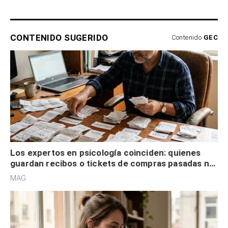
CONTENIDO SUGERIDO
Contenido
GEC
Los expertos en psicología coinciden: quienes
guardan recibos o tickets de compras pasadas no
son acumuladores, sino que tienen necesidad de
MAG.
control