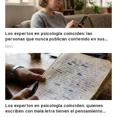
Los expertos en psicología coinciden: las
personas que nunca publican contenido en sus
redes sociales no pretenden buscar validación
MAG.
externa
Los expertos en psicología coinciden: quienes
escriben con mala letra tienen el pensamiento
acelerado y no lo hacen por desinterés