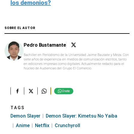
los demonios?
SOBRE EL AUTOR
Pedro Bustamante
Bachiller en Periodismo de la Universidad Jaime Bausate y Meza. Con
siete años de experiencia en medios de comunicación escritos, tanto
en ediciones impresas como digitales. Actualmente redacto para el
Núcleo de Audiencias del Grupo El Comercio.
Únete
TAGS
Demon Slayer
Demon Slayer: Kimetsu No Yaiba
Anime
Netflix
Crunchyroll