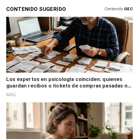
CONTENIDO SUGERIDO
Contenido
GEC
Los expertos en psicología coinciden: quienes
guardan recibos o tickets de compras pasadas no
son acumuladores, sino que tienen necesidad de
MAG.
control