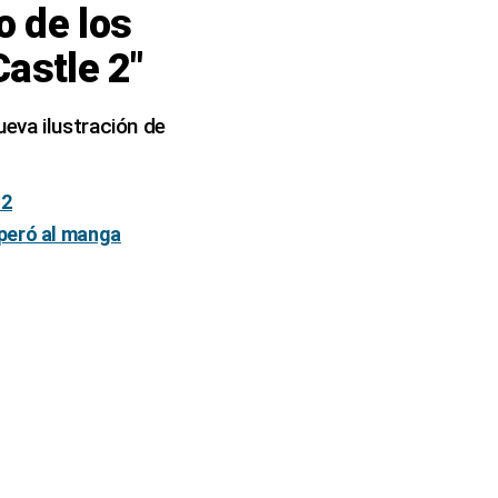
o de los
Castle 2″
eva ilustración de
 2
uperó al manga