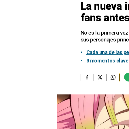
La nueva i
elcomercio.pe
fans antes
Términos
Y
Condiciones
No es la primera vez
De
sus personajes princ
Uso
Oficinas
Cada una de las pel
Concesionarias
3 momentos clave 
Principios
Rectores
Buenas
Prácticas
Políticas
De
Privacidad
Política
Integrada
De
Gestión