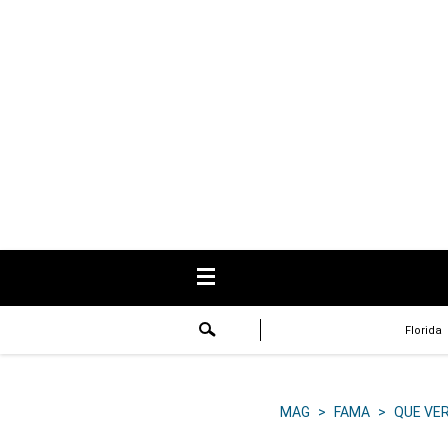
USA
Respuestas
Fama
Historias
Data
Videos
Recetas
Florida
Virales
Lo último
MAG
>
FAMA
>
QUE VE
Volver a El Comercio