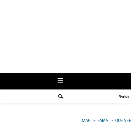
USA
Respuestas
Fama
Historias
Data
Videos
Recetas
Florida
Virales
Lo último
MAG
>
FAMA
>
QUE VE
Volver a El Comercio