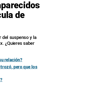
aparecidos
cula de
r del suspenso y la
ix. ¿Quieres saber
su relación?
strozó, pero que los
s?