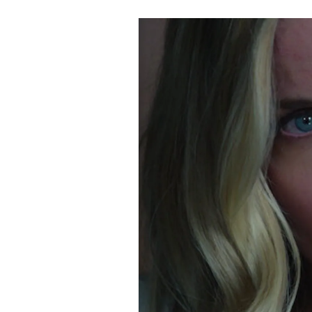
Derechos
Arco
Política
De
Cookies