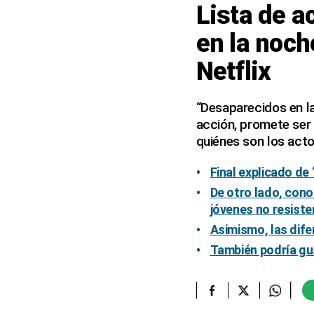
Lista de a
elcomercio.pe
en la noch
Términos
Netflix
Y
Condiciones
De
Uso
“Desaparecidos en la
acción, promete ser 
Oficinas
Concesionarias
quiénes son los acto
Principios
Rectores
Final explicado de
De otro lado, conoc
Buenas
Prácticas
jóvenes no resiste
Políticas
Asimismo, las difer
De
Privacidad
También podría gu
Política
Integrada
De
Gestión