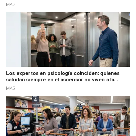
acelerado y no lo hacen por desinterés
MAG.
Los expertos en psicología coinciden: quienes
saludan siempre en el ascensor no viven a la
defensiva y tienen apertura social
MAG.