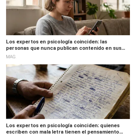
Los expertos en psicología coinciden: las
personas que nunca publican contenido en sus
redes sociales no pretenden buscar validación
MAG.
externa
Los expertos en psicología coinciden: quienes
escriben con mala letra tienen el pensamiento