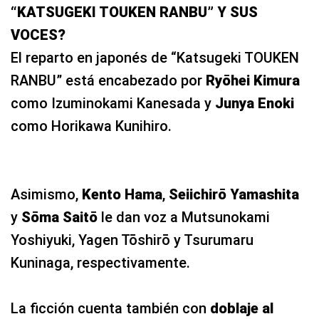
“KATSUGEKI TOUKEN RANBU” Y SUS
VOCES?
El reparto en japonés de “Katsugeki TOUKEN
RANBU” está encabezado por
Ryōhei Kimura
como Izuminokami Kanesada y
Junya Enoki
como Horikawa Kunihiro.
Asimismo,
Kento Hama
,
Seiichirō Yamashita
y
Sōma Saitō
le dan voz a Mutsunokami
Yoshiyuki, Yagen Tōshirō y Tsurumaru
Kuninaga, respectivamente.
La ficción cuenta también con
doblaje al