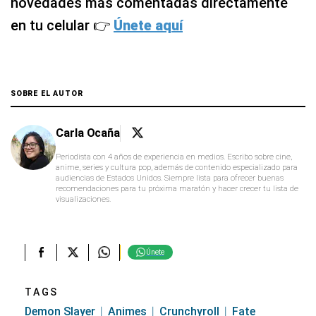
novedades más comentadas directamente
en tu celular 👉
Únete aquí
SOBRE EL AUTOR
Carla Ocaña
Periodista con 4 años de experiencia en medios. Escribo sobre cine,
anime, series y cultura pop, además de contenido especializado para
audiencias de Estados Unidos. Siempre lista para ofrecer buenas
recomendaciones para tu próxima maratón y hacer crecer tu lista de
visualizaciones.
Únete
TAGS
Demon Slayer
Animes
Crunchyroll
Fate