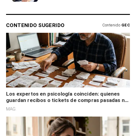
CONTENIDO SUGERIDO
Contenido
GEC
Los expertos en psicología coinciden: quienes
guardan recibos o tickets de compras pasadas no
son acumuladores, sino que tienen necesidad de
MAG.
control