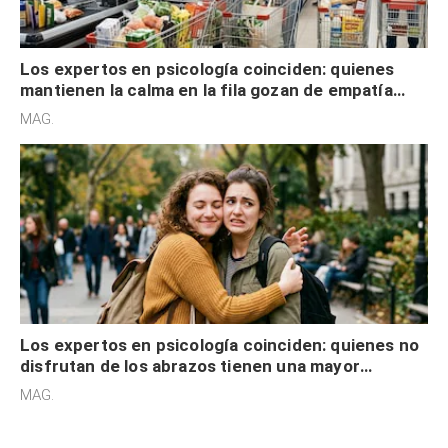
Los expertos en psicología coinciden: quienes
mantienen la calma en la fila gozan de empatía
cognitiva, gratitud y no solo tienen autocontrol
MAG.
Los expertos en psicología coinciden: quienes no
disfrutan de los abrazos tienen una mayor
sensibilidad a los estímulos físicos y no es por
MAG.
desinterés