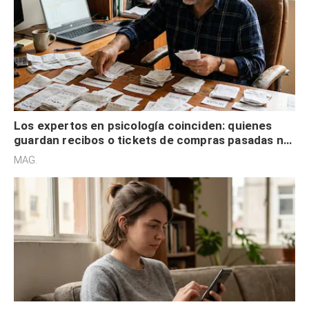
Los expertos en psicología coinciden: quienes
guardan recibos o tickets de compras pasadas no
son acumuladores, sino que tienen necesidad de
MAG.
control