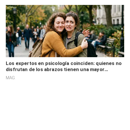
Los expertos en psicología coinciden: quienes no
disfrutan de los abrazos tienen una mayor
sensibilidad a los estímulos físicos y no es por
MAG.
desinterés