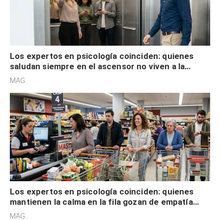
Los expertos en psicología coinciden: quienes
saludan siempre en el ascensor no viven a la
defensiva y tienen apertura social
MAG.
Los expertos en psicología coinciden: quienes
mantienen la calma en la fila gozan de empatía
cognitiva, gratitud y no solo tienen autocontrol
MAG.