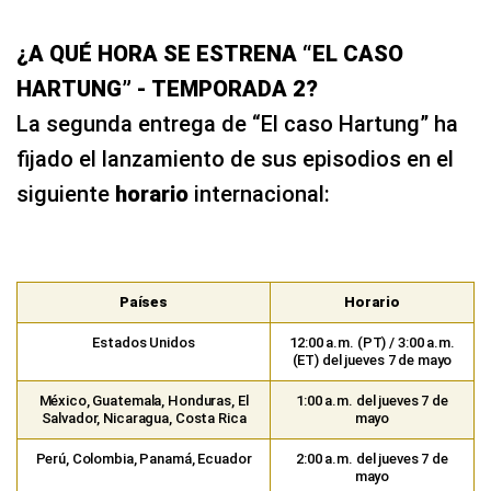
¿A QUÉ HORA SE ESTRENA “EL CASO
HARTUNG” - TEMPORADA 2?
La segunda entrega de “El caso Hartung” ha
fijado el lanzamiento de sus episodios en el
siguiente
horario
internacional:
Países
Horario
Estados Unidos
12:00 a.m. (PT) / 3:00 a.m.
(ET) del jueves 7 de mayo
México, Guatemala, Honduras, El
1:00 a.m. del jueves 7 de
Salvador, Nicaragua, Costa Rica
mayo
Perú, Colombia, Panamá, Ecuador
2:00 a.m. del jueves 7 de
mayo