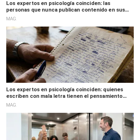
Los expertos en psicología coinciden: las
personas que nunca publican contenido en sus
redes sociales no pretenden buscar validación
MAG.
externa
Los expertos en psicología coinciden: quienes
escriben con mala letra tienen el pensamiento
acelerado y no lo hacen por desinterés
MAG.