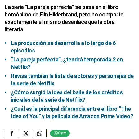
La serie “La pareja perfecta” se basa en el libro
homónimo de Elin Hilderbrand, pero no comparte
exactamente el mismo desenlace que la obra
literaria.
La producción se desarrolla a lo largo de 6
episodios
“La pareja perfecta”, ¿tendrá temporada 2 en
Netflix?
Revisa también la lista de actores y personajes de
la serie de Netflix
¿Cómo surgió la idea del baile de los créditos
iniciales de la serie de Netflix?
¿Cuál es la principal diferencia entre el libro “The
Idea of You” y la película de Amazon Prime Video?
Únete