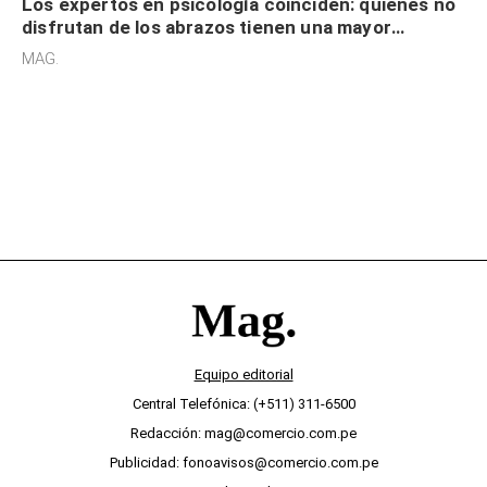
Los expertos en psicología coinciden: quienes no
disfrutan de los abrazos tienen una mayor
sensibilidad a los estímulos físicos y no es por
MAG.
desinterés
Equipo editorial
Central Telefónica: (+511) 311-6500
Redacción: mag@comercio.com.pe
Publicidad: fonoavisos@comercio.com.pe