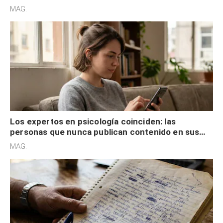
son acumuladores, sino que tienen necesidad de
MAG.
control
Los expertos en psicología coinciden: las
personas que nunca publican contenido en sus
redes sociales no pretenden buscar validación
MAG.
externa