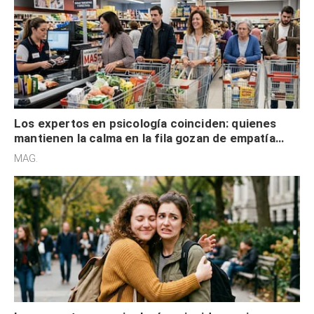
Los expertos en psicología coinciden: quienes
mantienen la calma en la fila gozan de empatía
cognitiva, gratitud y no solo tienen autocontrol
MAG.