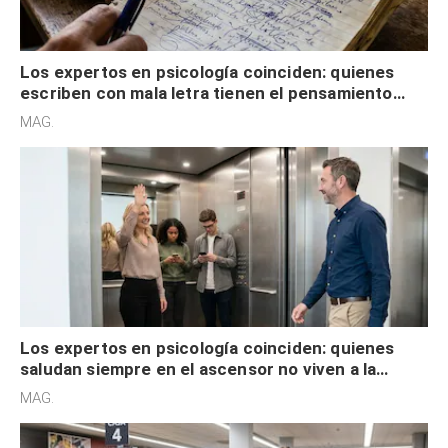
Los expertos en psicología coinciden: quienes
escriben con mala letra tienen el pensamiento
acelerado y no lo hacen por desinterés
MAG.
Los expertos en psicología coinciden: quienes
saludan siempre en el ascensor no viven a la
defensiva y tienen apertura social
MAG.