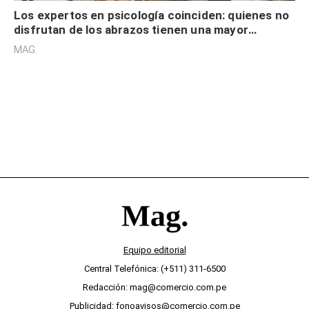
Los expertos en psicología coinciden: quienes no
disfrutan de los abrazos tienen una mayor
sensibilidad a los estímulos físicos y no es por
MAG.
desinterés
Equipo editorial
Central Telefónica: (+511) 311-6500
Redacción: mag@comercio.com.pe
Publicidad: fonoavisos@comercio.com.pe