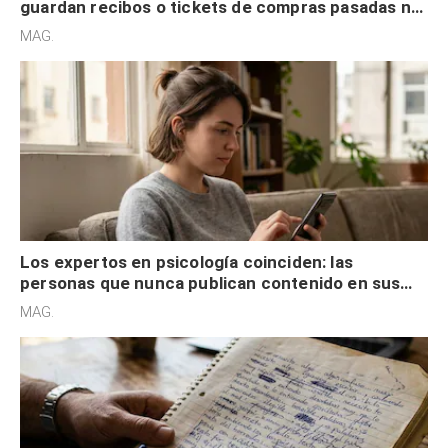
guardan recibos o tickets de compras pasadas no
son acumuladores, sino que tienen necesidad de
MAG.
control
Los expertos en psicología coinciden: las
personas que nunca publican contenido en sus
redes sociales no pretenden buscar validación
MAG.
externa