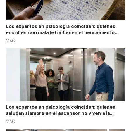
Los expertos en psicología coinciden: quienes
escriben con mala letra tienen el pensamiento
acelerado y no lo hacen por desinterés
MAG.
Los expertos en psicología coinciden: quienes
saludan siempre en el ascensor no viven a la
defensiva y tienen apertura social
MAG.