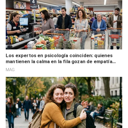
Los expertos en psicología coinciden: quienes
mantienen la calma en la fila gozan de empatía
cognitiva, gratitud y no solo tienen autocontrol
MAG.