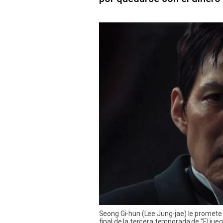
Seong Gi-hun (Lee Jung-jae) le promete 
final de la tercera temporada de "El jueg