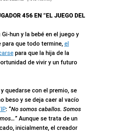
UGADOR 456 EN “EL JUEGO DEL
i-hun y la bebé en el juego y
 para que todo termine,
el
carse
para que la hija de la
rtunidad de vivir y un futuro
é y quedarse con el premio, se
no beso y se deja caer al vacío
VIP
: “
No somos caballos. Somos
omos…
” Aunque se trata de un
ado, inicialmente, el creador