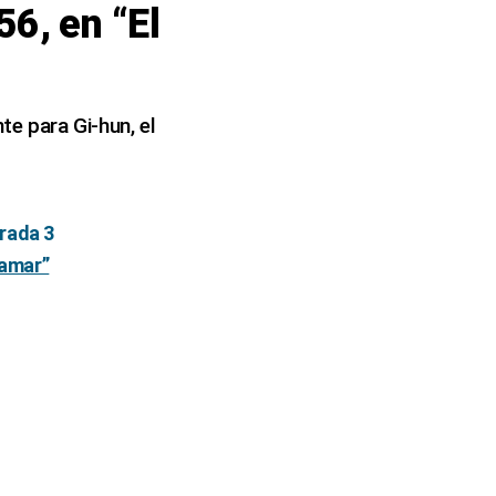
56, en “El
te para Gi-hun, el
orada 3
lamar”