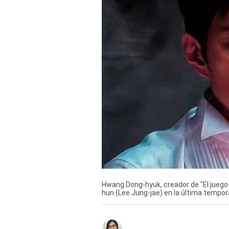
Derechos
Arco
Política
De
Cookies
Hwang Dong-hyuk, creador de "El juego 
hun (Lee Jung-jae) en la última tempora