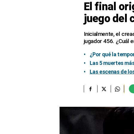
El final or
elcomercio.pe
juego del 
Términos
Y
Condiciones
Inicialmente, el crea
De
jugador 456. ¿Cuál er
Uso
Oficinas
¿Por qué la tempor
Concesionarias
Las 5 muertes más 
Principios
Las escenas de los
Rectores
Buenas
Prácticas
Políticas
De
Privacidad
Política
Integrada
De
Gestión