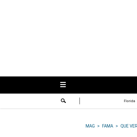
USA
Respuestas
Fama
Historias
Data
Videos
Recetas
Florida
Virales
Lo último
MAG
>
FAMA
>
QUE VE
Volver a El Comercio