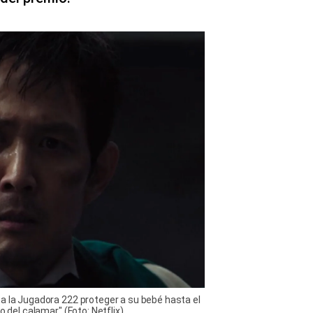
a la Jugadora 222 proteger a su bebé hasta el
o del calamar" (Foto: Netflix)