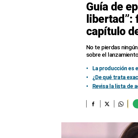
Guía de ep
elcomercio.pe
libertad”:
Términos
capítulo d
Y
Condiciones
De
Uso
No te pierdas ningún
sobre el lanzamiento
Oficinas
Concesionarias
La producción es e
Principios
Rectores
¿De qué trata exac
Buenas
Revisa la lista de 
Prácticas
Políticas
De
Privacidad
Política
Integrada
De
Gestión