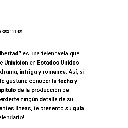
9/2024 13H31
libertad”
es una telenovela que
de
Univision
en
Estados Unidos
drama, intriga y romance
. Así, si
 te gustaría conocer la
fecha y
pítulo
de la producción de
erderte ningún detalle de su
ientes líneas, te presento su
guía
alendario!