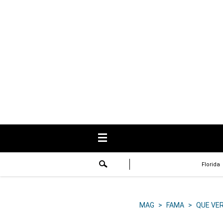
USA
Respuestas
Fama
Historias
Data
Videos
Recetas
Florida
Virales
Lo último
MAG
>
FAMA
>
QUE VE
Volver a El Comercio