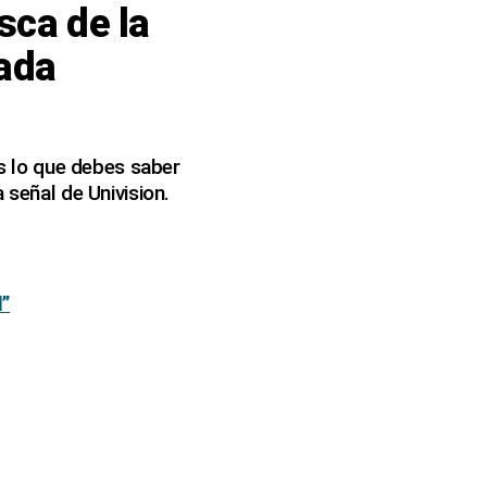
sca de la
cada
es lo que debes saber
 señal de Univision.
d”