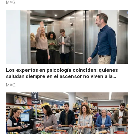
acelerado y no lo hacen por desinterés
MAG.
Los expertos en psicología coinciden: quienes
saludan siempre en el ascensor no viven a la
defensiva y tienen apertura social
MAG.