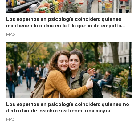
Los expertos en psicología coinciden: quienes
mantienen la calma en la fila gozan de empatía
cognitiva, gratitud y no solo tienen autocontrol
MAG.
Los expertos en psicología coinciden: quienes no
disfrutan de los abrazos tienen una mayor
sensibilidad a los estímulos físicos y no es por
MAG.
desinterés