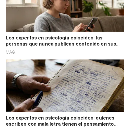
Los expertos en psicología coinciden: las
personas que nunca publican contenido en sus
redes sociales no pretenden buscar validación
MAG.
externa
Los expertos en psicología coinciden: quienes
escriben con mala letra tienen el pensamiento