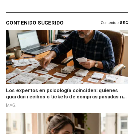
CONTENIDO SUGERIDO
Contenido
GEC
Los expertos en psicología coinciden: quienes
guardan recibos o tickets de compras pasadas no
son acumuladores, sino que tienen necesidad de
MAG.
control