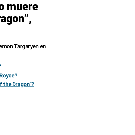
mo muere
ragon”,
Daemon Targaryen en
”
 Royce?
f the Dragon”?