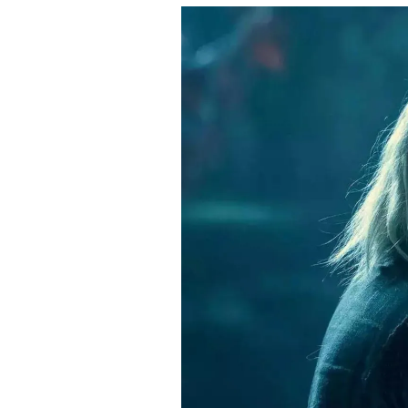
Derechos
Arco
Política
De
Cookies