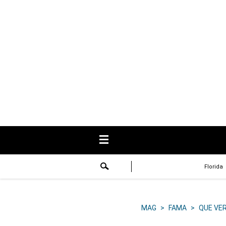
USA
Respuestas
Fama
Historias
Data
Videos
Recetas
Florida
Virales
Lo último
MAG
>
FAMA
>
QUE VE
Volver a El Comercio