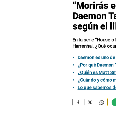
“Morirás 
elcomercio.pe
Daemon Ta
Términos
según el l
Y
Condiciones
De
Uso
En la serie “House o
Harrenhal. ¿Qué ocur
Oficinas
Concesionarias
Daemon es uno de 
Principios
Rectores
¿Por qué Daemon T
Buenas
¿Quién es Matt Sm
Prácticas
¿Cuándo y cómo mu
Políticas
Lo que sabemos de
De
Privacidad
Política
Integrada
De
Gestión