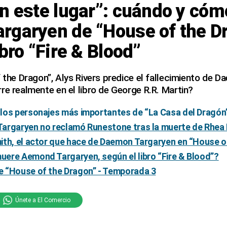
en este lugar”: cuándo y có
rgaryen de “House of the D
ibro “Fire & Blood”
f the Dragon”, Alys Rivers predice el fallecimiento de 
re realmente en el libro de George R.R. Martin?
los personajes más importantes de “La Casa del Dragón
argaryen no reclamó Runestone tras la muerte de Rhea
ith, el actor que hace de Daemon Targaryen en “House o
ere Aemond Targaryen, según el libro “Fire & Blood”?
 “House of the Dragon” - Temporada 3
Únete a El Comercio