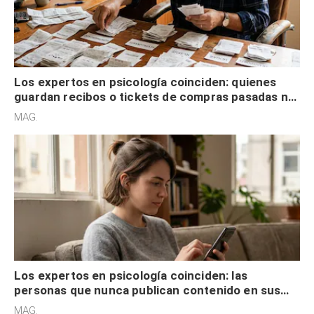
Los expertos en psicología coinciden: quienes
guardan recibos o tickets de compras pasadas no
son acumuladores, sino que tienen necesidad de
MAG.
control
Los expertos en psicología coinciden: las
personas que nunca publican contenido en sus
redes sociales no pretenden buscar validación
MAG.