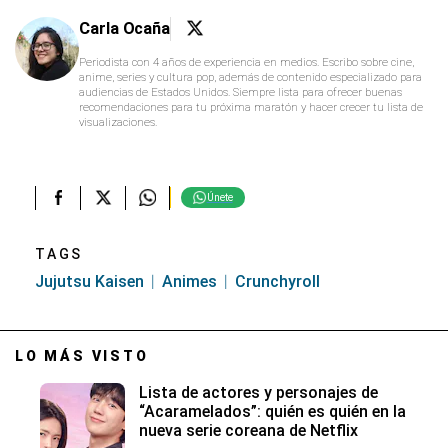
Carla Ocaña
Periodista con 4 años de experiencia en medios. Escribo sobre cine,
anime, series y cultura pop, además de contenido especializado para
audiencias de Estados Unidos. Siempre lista para ofrecer buenas
recomendaciones para tu próxima maratón y hacer crecer tu lista de
visualizaciones.
Únete
TAGS
Jujutsu Kaisen
Animes
Crunchyroll
LO MÁS VISTO
Lista de actores y personajes de
“Acaramelados”: quién es quién en la
nueva serie coreana de Netflix