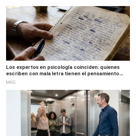
externa
Los expertos en psicología coinciden: quienes
escriben con mala letra tienen el pensamiento
acelerado y no lo hacen por desinterés
MAG.