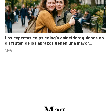
Los expertos en psicología coinciden: quienes no
disfrutan de los abrazos tienen una mayor
sensibilidad a los estímulos físicos y no es por
MAG.
desinterés