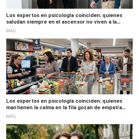
Los expertos en psicología coinciden: quienes
saludan siempre en el ascensor no viven a la
defensiva y tienen apertura social
MAG.
Los expertos en psicología coinciden: quienes
mantienen la calma en la fila gozan de empatía
cognitiva, gratitud y no solo tienen autocontrol
MAG.