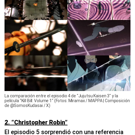
La comparación entre el episodio 4 de "Jujutsu Kaisen 3" y la
película "Kill Bill: Volume 1" (Fotos: Miramax / MAPPA | Composición
de @SomosKudasai / X)
2. “Christopher Robin”
​El episodio 5 sorprendió con una referencia