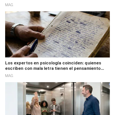
redes sociales no pretenden buscar validación
MAG.
externa
Los expertos en psicología coinciden: quienes
escriben con mala letra tienen el pensamiento
acelerado y no lo hacen por desinterés
MAG.