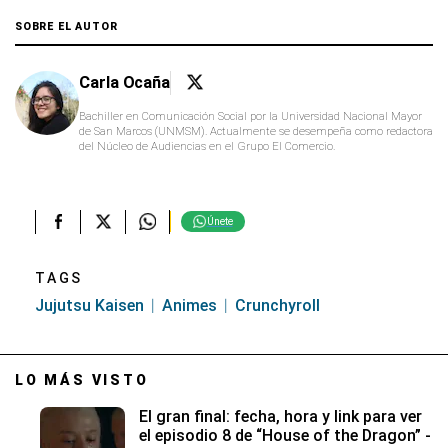
SOBRE EL AUTOR
Carla Ocaña
Bachiller en Comunicación Social por la Universidad Nacional Mayor
de San Marcos (UNMSM). Actualmente se desempeña como redactora
del Núcleo de Audiencias en el Grupo El Comercio.
Únete
TAGS
Jujutsu Kaisen
Animes
Crunchyroll
LO MÁS VISTO
El gran final: fecha, hora y link para ver
el episodio 8 de “House of the Dragon” -