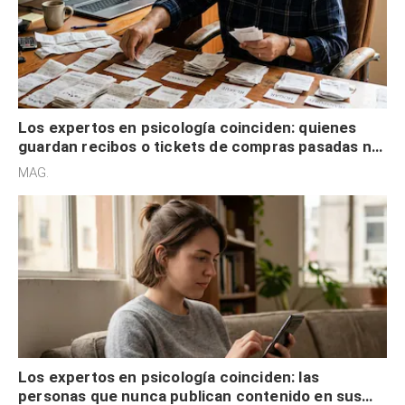
Los expertos en psicología coinciden: quienes
guardan recibos o tickets de compras pasadas no
son acumuladores, sino que tienen necesidad de
MAG.
control
Los expertos en psicología coinciden: las
personas que nunca publican contenido en sus