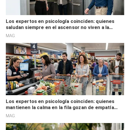
Los expertos en psicología coinciden: quienes
saludan siempre en el ascensor no viven a la
defensiva y tienen apertura social
MAG.
Los expertos en psicología coinciden: quienes
mantienen la calma en la fila gozan de empatía
cognitiva, gratitud y no solo tienen autocontrol
MAG.