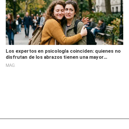
Los expertos en psicología coinciden: quienes no
disfrutan de los abrazos tienen una mayor
sensibilidad a los estímulos físicos y no es por
MAG.
desinterés