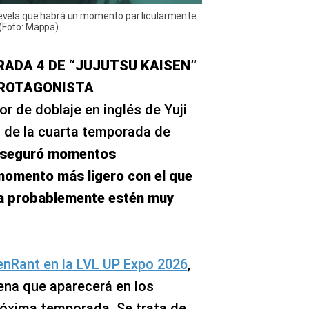
" revela que habrá un momento particularmente
 (Foto: Mappa)
RADA 4 DE “JUJUTSU KAISEN”
PROTAGONISTA
r de doblaje en inglés de Yuji
o de la cuarta temporada de
aseguró momentos
momento más ligero con el que
a probablemente estén muy
enRant en la LVL UP Expo 2026
,
ena que aparecerá en los
róxima temporada. Se trata de