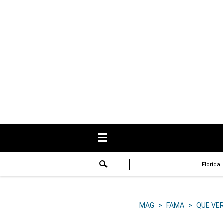
USA
Respuestas
Fama
Historias
Data
Videos
Recetas
Florida
Virales
Lo último
MAG
>
FAMA
>
QUE VE
Volver a El Comercio