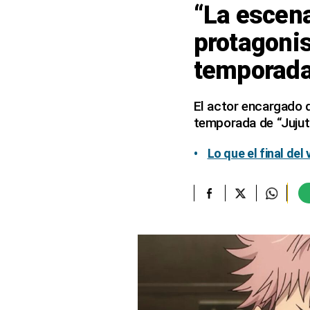
“La escen
elcomercio.pe
protagonis
Términos
temporada
Y
Condiciones
De
Uso
El actor encargado d
temporada de “Jujut
Oficinas
Concesionarias
Lo que el final del
Principios
Rectores
Buenas
Prácticas
Políticas
De
Privacidad
Política
Integrada
De
Gestión