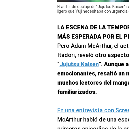
El actor de doblaje de "Jujutsu Kaisen
ligero que Yuji necesitaba con urgencia
LA ESCENA DE LA TEMPO
MÁS ESPERADA POR EL 
Pero Adam McArthur, el acto
Itadori, reveló otro aspect
“
Jujutsu Kaisen
”.
Aunque 
emocionantes, resaltó un 
muchos lectores del mang
familiarizados.
En una entrevista con Scre
McArthur habló de una esc
primeros episodios de la p