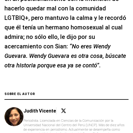
hacerlo quedar mal con la comunidad
LGTBIQ+, pero mantuvo la calma y le recordó
que él tenía un hermano homosexual al cual
admira; no sólo ello, le dijo por su
acercamiento con Sian:
“No eres Wendy
Guevara. Wendy Guevara es otra cosa, búscate
otra historia porque esa ya se contó”
.
SOBRE EL AUTOR
Judith Vicente
Periodista. Licenciada en Ciencias de la Comunicación por la
Universidad Nacional del Centro del Perú (UNCP). Más de diez años
de experiencia en periodismo. Actualmente se desempeña como