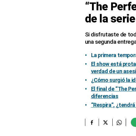
“The Perfe
elcomercio.pe
de la serie
Términos
Y
Condiciones
Si disfrutaste de tod
De
una segunda entrega 
Uso
Oficinas
La primera tempora
Concesionarias
El show está prota
Principios
verdad de un ases
Rectores
¿Cómo surgió la ide
Buenas
Prácticas
El final de “The Pe
diferencias
Políticas
De
“Respira”, ¿tendrá
Privacidad
Política
Integrada
De
Gestión