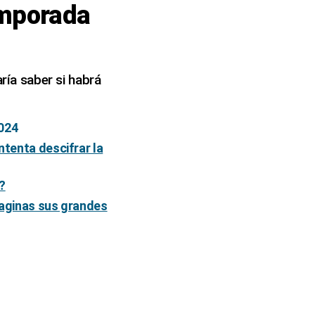
emporada
ría saber si habrá
2024
ntenta descifrar la
x?
imaginas sus grandes