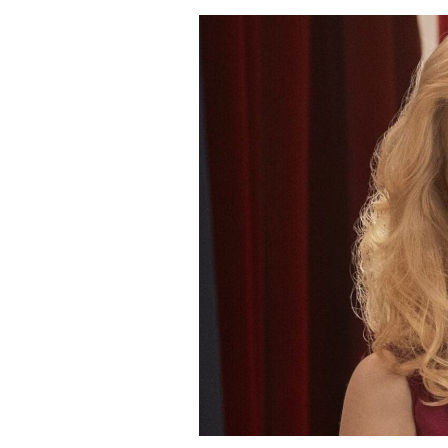
Derechos
Arco
Política
De
Cookies