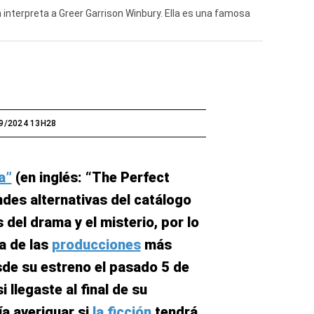
 interpreta a Greer Garrison Winbury. Ella es una famosa
9/2024 13H28
a”
(en inglés: “The Perfect
ndes alternativas del catálogo
 del drama y el misterio, por lo
a de las
producciones
más
sde su estreno el pasado 5 de
 llegaste al final de su
ía averiguar si
la ficción
tendrá