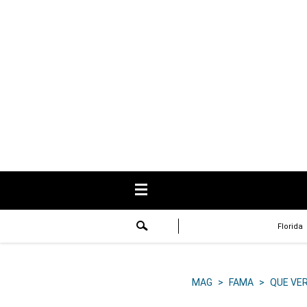
USA
Respuestas
Fama
Historias
Data
Videos
Recetas
Florida
Virales
Lo último
MAG
>
FAMA
>
QUE VE
Volver a El Comercio