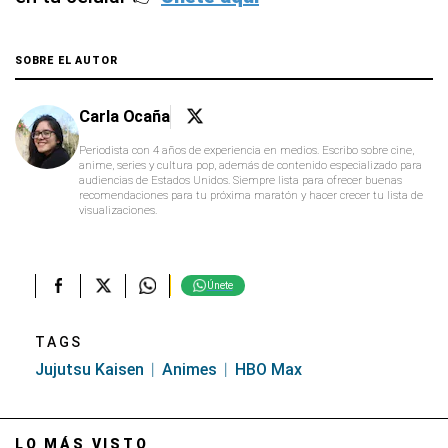
SOBRE EL AUTOR
Carla Ocaña
Periodista con 4 años de experiencia en medios. Escribo sobre cine,
anime, series y cultura pop, además de contenido especializado para
audiencias de Estados Unidos. Siempre lista para ofrecer buenas
recomendaciones para tu próxima maratón y hacer crecer tu lista de
visualizaciones.
Únete
TAGS
Jujutsu Kaisen
Animes
HBO Max
LO MÁS VISTO