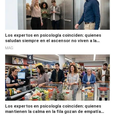
Los expertos en psicología coinciden: quienes
saludan siempre en el ascensor no viven a la
defensiva y tienen apertura social
MAG.
Los expertos en psicología coinciden: quienes
mantienen la calma en la fila gozan de empatía