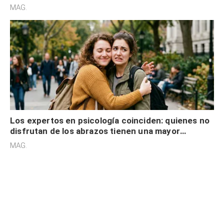
cognitiva, gratitud y no solo tienen autocontrol
MAG.
Los expertos en psicología coinciden: quienes no
disfrutan de los abrazos tienen una mayor
sensibilidad a los estímulos físicos y no es por
MAG.
desinterés