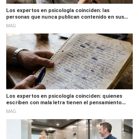
Los expertos en psicología coinciden: las
personas que nunca publican contenido en sus
redes sociales no pretenden buscar validación
MAG.
externa
Los expertos en psicología coinciden: quienes
escriben con mala letra tienen el pensamiento
acelerado y no lo hacen por desinterés
MAG.