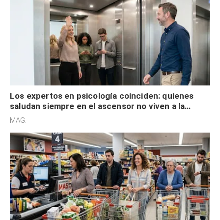
Los expertos en psicología coinciden: quienes
saludan siempre en el ascensor no viven a la
defensiva y tienen apertura social
MAG.