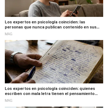
Los expertos en psicología coinciden: las
personas que nunca publican contenido en sus
redes sociales no pretenden buscar validación
MAG.
externa
Los expertos en psicología coinciden: quienes
escriben con mala letra tienen el pensamiento
acelerado y no lo hacen por desinterés
MAG.