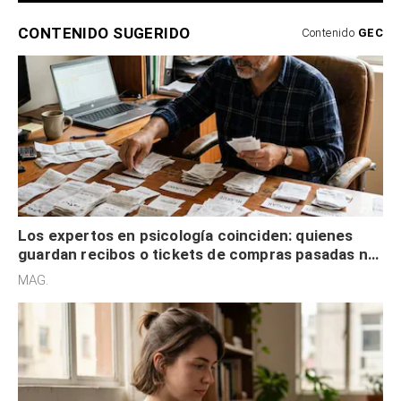
CONTENIDO SUGERIDO
Contenido
GEC
Los expertos en psicología coinciden: quienes
guardan recibos o tickets de compras pasadas no
son acumuladores, sino que tienen necesidad de
MAG.
control