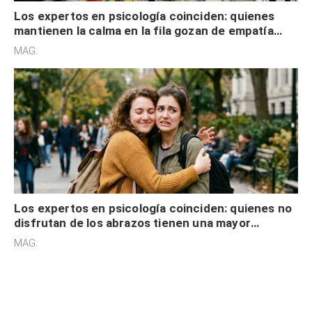
Los expertos en psicología coinciden: quienes
mantienen la calma en la fila gozan de empatía
cognitiva, gratitud y no solo tienen autocontrol
MAG.
Los expertos en psicología coinciden: quienes no
disfrutan de los abrazos tienen una mayor
sensibilidad a los estímulos físicos y no es por
MAG.
desinterés