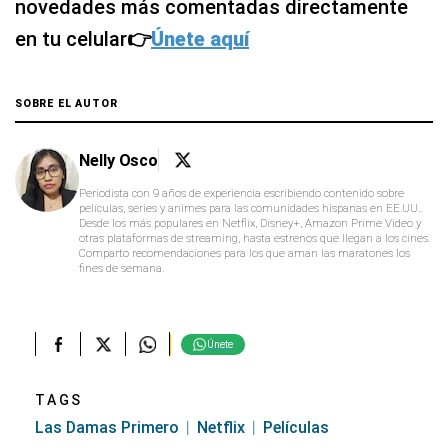
novedades más comentadas directamente
en tu celular
👉
Únete aquí
SOBRE EL AUTOR
Nelly Osco
Periodista con 9 años de experiencia escribiendo contenido sobre
películas, series y animes para las comunidades hispanas en EE.UU..
Desde los más populares en Netflix, Disney+, Amazon Prime Video y
otras plataformas de streaming, hasta estrenos que llegan a los cines.
Comparto recomendaciones para los que aman las maratones los
fines de semana.
Únete
TAGS
Las Damas Primero
Netflix
Películas