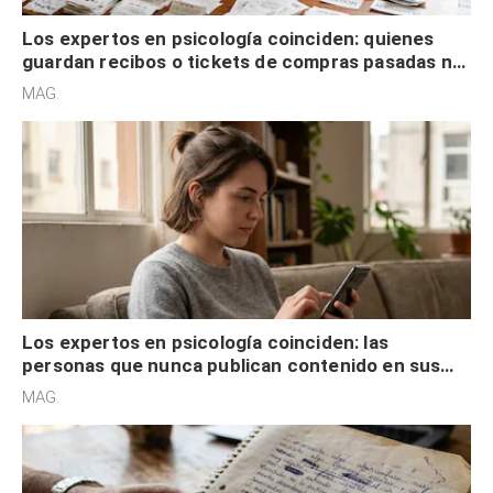
Los expertos en psicología coinciden: quienes
guardan recibos o tickets de compras pasadas no
son acumuladores, sino que tienen necesidad de
MAG.
control
Los expertos en psicología coinciden: las
personas que nunca publican contenido en sus
redes sociales no pretenden buscar validación
MAG.
externa