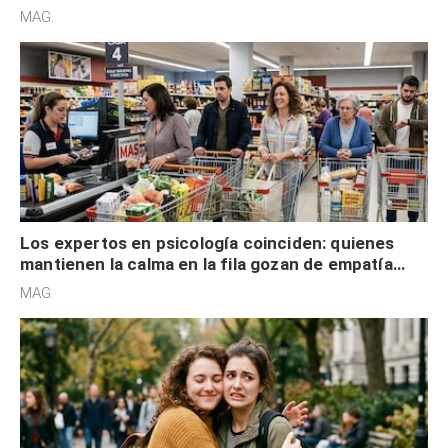
defensiva y tienen apertura social
MAG.
Los expertos en psicología coinciden: quienes
mantienen la calma en la fila gozan de empatía
cognitiva, gratitud y no solo tienen autocontrol
MAG.