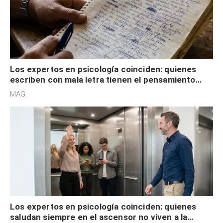
Los expertos en psicología coinciden: quienes
escriben con mala letra tienen el pensamiento
acelerado y no lo hacen por desinterés
MAG.
Los expertos en psicología coinciden: quienes
saludan siempre en el ascensor no viven a la