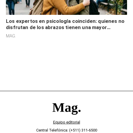
Los expertos en psicología coinciden: quienes no
disfrutan de los abrazos tienen una mayor
sensibilidad a los estímulos físicos y no es por
MAG.
desinterés
Equipo editorial
Central Telefónica: (+511) 311-6500