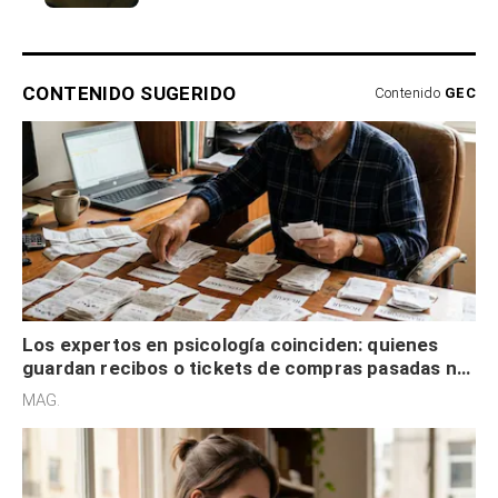
CONTENIDO SUGERIDO
Contenido
GEC
Los expertos en psicología coinciden: quienes
guardan recibos o tickets de compras pasadas no
son acumuladores, sino que tienen necesidad de
MAG.
control