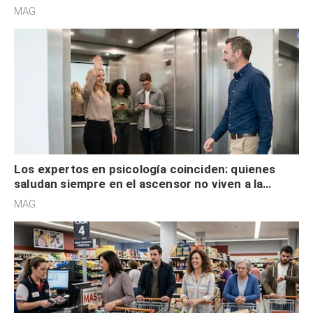
acelerado y no lo hacen por desinterés
MAG.
Los expertos en psicología coinciden: quienes
saludan siempre en el ascensor no viven a la
defensiva y tienen apertura social
MAG.