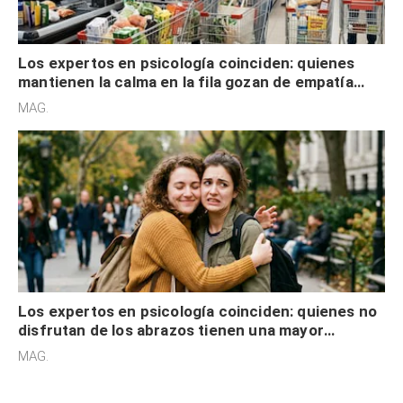
Los expertos en psicología coinciden: quienes
mantienen la calma en la fila gozan de empatía
cognitiva, gratitud y no solo tienen autocontrol
MAG.
Los expertos en psicología coinciden: quienes no
disfrutan de los abrazos tienen una mayor
sensibilidad a los estímulos físicos y no es por
MAG.
desinterés