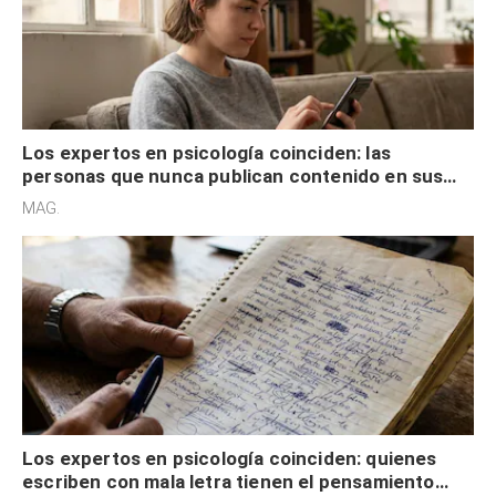
Los expertos en psicología coinciden: las
personas que nunca publican contenido en sus
redes sociales no pretenden buscar validación
MAG.
externa
Los expertos en psicología coinciden: quienes
escriben con mala letra tienen el pensamiento