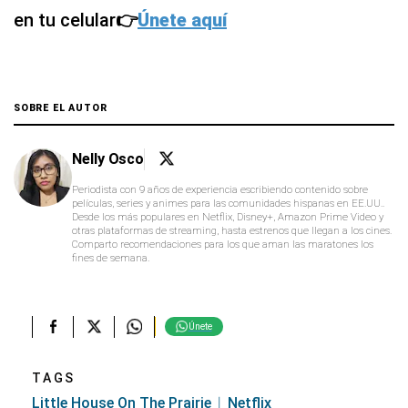
en tu celular
👉
Únete aquí
SOBRE EL AUTOR
Nelly Osco
Periodista con 9 años de experiencia escribiendo contenido sobre
películas, series y animes para las comunidades hispanas en EE.UU..
Desde los más populares en Netflix, Disney+, Amazon Prime Video y
otras plataformas de streaming, hasta estrenos que llegan a los cines.
Comparto recomendaciones para los que aman las maratones los
fines de semana.
Únete
TAGS
Little House On The Prairie
Netflix