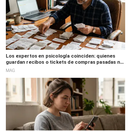
Los expertos en psicología coinciden: quienes
guardan recibos o tickets de compras pasadas no
son acumuladores, sino que tienen necesidad de
MAG.
control