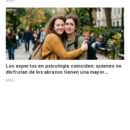
MAG.
Los expertos en psicología coinciden: quienes no
disfrutan de los abrazos tienen una mayor
sensibilidad a los estímulos físicos y no es por
MAG.
desinterés