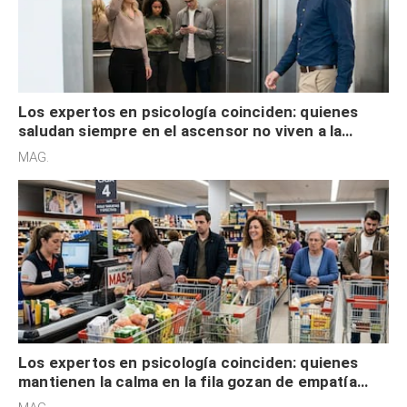
Los expertos en psicología coinciden: quienes
saludan siempre en el ascensor no viven a la
defensiva y tienen apertura social
MAG.
Los expertos en psicología coinciden: quienes
mantienen la calma en la fila gozan de empatía
cognitiva, gratitud y no solo tienen autocontrol