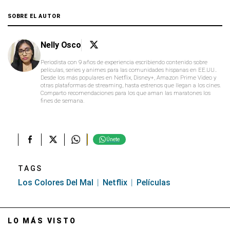
SOBRE EL AUTOR
Nelly Osco
Periodista con 9 años de experiencia escribiendo contenido sobre
películas, series y animes para las comunidades hispanas en EE.UU..
Desde los más populares en Netflix, Disney+, Amazon Prime Video y
otras plataformas de streaming, hasta estrenos que llegan a los cines.
Comparto recomendaciones para los que aman las maratones los
fines de semana.
Únete
TAGS
Los Colores Del Mal
Netflix
Películas
LO MÁS VISTO