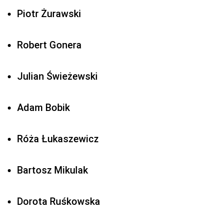
Piotr Żurawski
Robert Gonera
Julian Świeżewski
Adam Bobik
Róża Łukaszewicz
Bartosz Mikulak
Dorota Ruśkowska