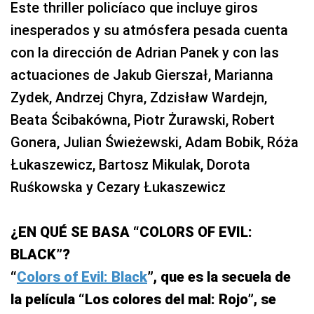
Este thriller policíaco que incluye giros
inesperados y su atmósfera pesada cuenta
con la dirección de Adrian Panek y con las
actuaciones de Jakub Gierszał, Marianna
Zydek, Andrzej Chyra, Zdzisław Wardejn,
Beata Ścibakówna, Piotr Żurawski, Robert
Gonera, Julian Świeżewski, Adam Bobik, Róża
Łukaszewicz, Bartosz Mikulak, Dorota
Ruśkowska y Cezary Łukaszewicz
¿EN QUÉ SE BASA “COLORS OF EVIL:
BLACK”?
“
Colors of Evil: Black
”, que es la secuela de
la película “Los colores del mal: Rojo”, se