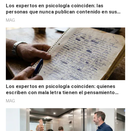
Los expertos en psicología coinciden: las
personas que nunca publican contenido en sus
redes sociales no pretenden buscar validación
MAG.
externa
Los expertos en psicología coinciden: quienes
escriben con mala letra tienen el pensamiento
acelerado y no lo hacen por desinterés
MAG.