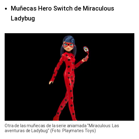
Muñecas Hero Switch de Miraculous
Ladybug
Otra de las muñecas de la serie aniamada "Miraculous: Las
aventuras de Ladybug" (Foto: Playmates Toys)