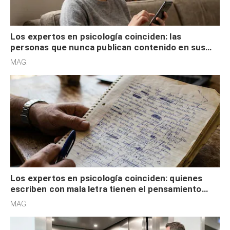
Los expertos en psicología coinciden: las
personas que nunca publican contenido en sus
redes sociales no pretenden buscar validación
MAG.
externa
Los expertos en psicología coinciden: quienes
escriben con mala letra tienen el pensamiento
acelerado y no lo hacen por desinterés
MAG.