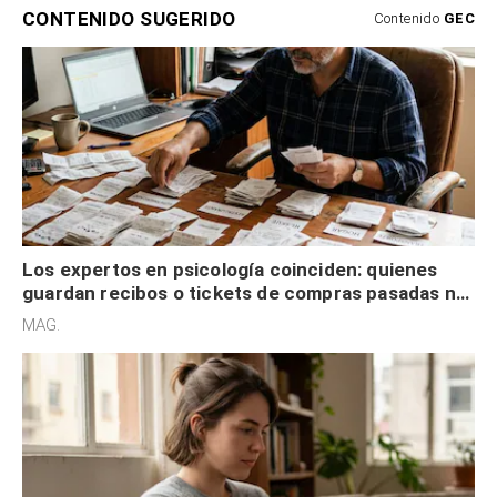
CONTENIDO SUGERIDO
Contenido
GEC
Los expertos en psicología coinciden: quienes
guardan recibos o tickets de compras pasadas no
son acumuladores, sino que tienen necesidad de
MAG.
control