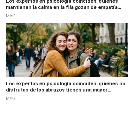
Los expertos en psicología coinciden: quienes
mantienen la calma en la fila gozan de empatía
cognitiva, gratitud y no solo tienen autocontrol
MAG.
Los expertos en psicología coinciden: quienes no
disfrutan de los abrazos tienen una mayor
sensibilidad a los estímulos físicos y no es por
MAG.
desinterés