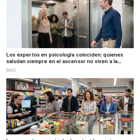
Los expertos en psicología coinciden: quienes
saludan siempre en el ascensor no viven a la
defensiva y tienen apertura social
MAG.