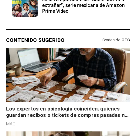
extrañar”, serie mexicana de Amazon
Prime Video
CONTENIDO SUGERIDO
Contenido
GEC
Los expertos en psicología coinciden: quienes
guardan recibos o tickets de compras pasadas no
son acumuladores, sino que tienen necesidad de
MAG.
control