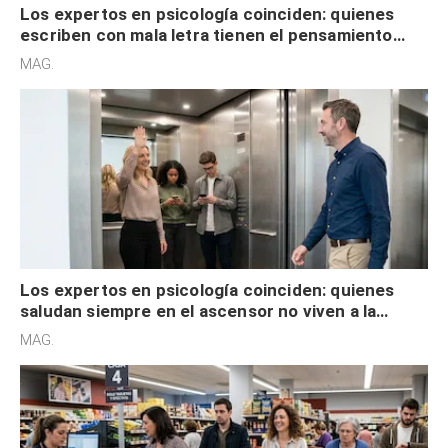
Los expertos en psicología coinciden: quienes
escriben con mala letra tienen el pensamiento
acelerado y no lo hacen por desinterés
MAG.
Los expertos en psicología coinciden: quienes
saludan siempre en el ascensor no viven a la
defensiva y tienen apertura social
MAG.