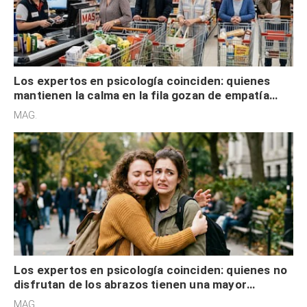
Los expertos en psicología coinciden: quienes
mantienen la calma en la fila gozan de empatía
cognitiva, gratitud y no solo tienen autocontrol
MAG.
Los expertos en psicología coinciden: quienes no
disfrutan de los abrazos tienen una mayor
sensibilidad a los estímulos físicos y no es por
MAG.