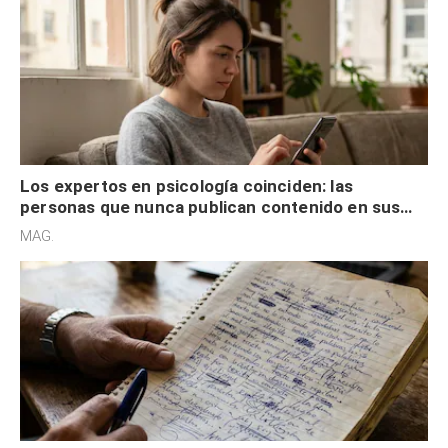
Los expertos en psicología coinciden: las
personas que nunca publican contenido en sus
redes sociales no pretenden buscar validación
MAG.
externa