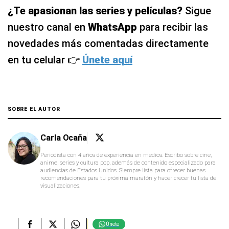
¿Te apasionan las series y películas?
Sigue
nuestro canal en
WhatsApp
para recibir las
novedades más comentadas directamente
en tu celular 👉
Únete aquí
SOBRE EL AUTOR
Carla Ocaña
Periodista con 4 años de experiencia en medios. Escribo sobre cine,
anime, series y cultura pop, además de contenido especializado para
audiencias de Estados Unidos. Siempre lista para ofrecer buenas
recomendaciones para tu próxima maratón y hacer crecer tu lista de
visualizaciones.
Únete