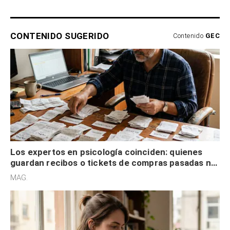
CONTENIDO SUGERIDO
Contenido
GEC
Los expertos en psicología coinciden: quienes
guardan recibos o tickets de compras pasadas no
son acumuladores, sino que tienen necesidad de
MAG.
control