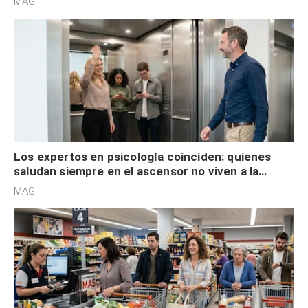
MAG.
Los expertos en psicología coinciden: quienes
saludan siempre en el ascensor no viven a la
defensiva y tienen apertura social
MAG.