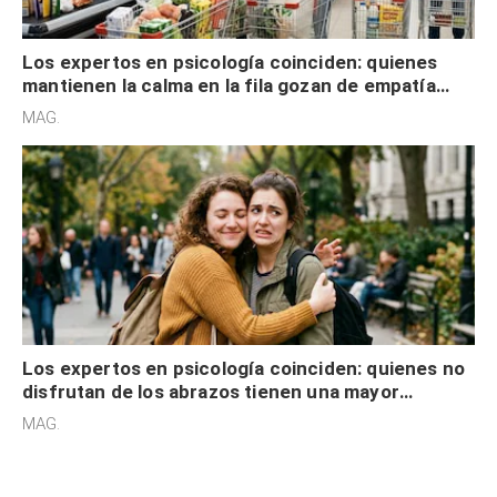
Los expertos en psicología coinciden: quienes
mantienen la calma en la fila gozan de empatía
cognitiva, gratitud y no solo tienen autocontrol
MAG.
Los expertos en psicología coinciden: quienes no
disfrutan de los abrazos tienen una mayor
sensibilidad a los estímulos físicos y no es por
MAG.
desinterés