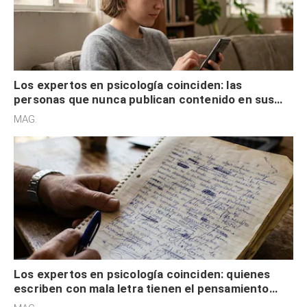
Los expertos en psicología coinciden: las
personas que nunca publican contenido en sus
redes sociales no pretenden buscar validación
MAG.
externa
Los expertos en psicología coinciden: quienes
escriben con mala letra tienen el pensamiento
acelerado y no lo hacen por desinterés