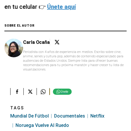
en tu celular 👉
Únete aquí
SOBRE EL AUTOR
Carla Ocaña
Periodista con 4 años de experiencia en medios. Escribo sobre cine,
anime, series y cultura pop, además de contenido especializado para
audiencias de Estados Unidos. Siempre lista para ofrecer buenas
recomendaciones para tu próxima maratón y hacer crecer tu lista de
visualizaciones.
Únete
TAGS
Mundial De Fútbol
Documentales
Netflix
Noruega Vuelve Al Ruedo