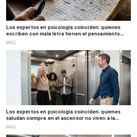
Los expertos en psicología coinciden: quienes
escriben con mala letra tienen el pensamiento
acelerado y no lo hacen por desinterés
MAG.
Los expertos en psicología coinciden: quienes
saludan siempre en el ascensor no viven a la
defensiva y tienen apertura social
MAG.