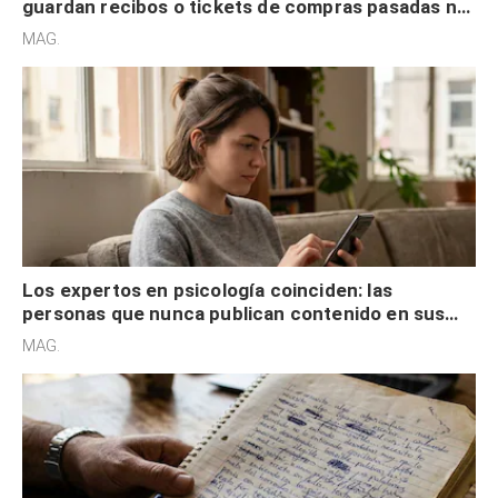
guardan recibos o tickets de compras pasadas no
son acumuladores, sino que tienen necesidad de
MAG.
control
Los expertos en psicología coinciden: las
personas que nunca publican contenido en sus
redes sociales no pretenden buscar validación
MAG.
externa