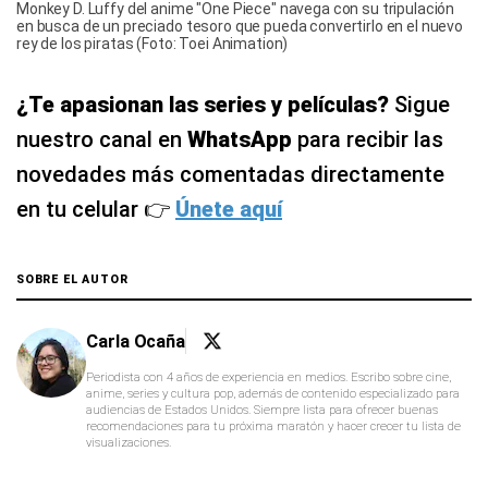
Monkey D. Luffy del anime "One Piece" navega con su tripulación
en busca de un preciado tesoro que pueda convertirlo en el nuevo
rey de los piratas (Foto: Toei Animation)
¿Te apasionan las series y películas?
Sigue
nuestro canal en
WhatsApp
para recibir las
novedades más comentadas directamente
en tu celular 👉
Únete aquí
SOBRE EL AUTOR
Carla Ocaña
Periodista con 4 años de experiencia en medios. Escribo sobre cine,
anime, series y cultura pop, además de contenido especializado para
audiencias de Estados Unidos. Siempre lista para ofrecer buenas
recomendaciones para tu próxima maratón y hacer crecer tu lista de
visualizaciones.