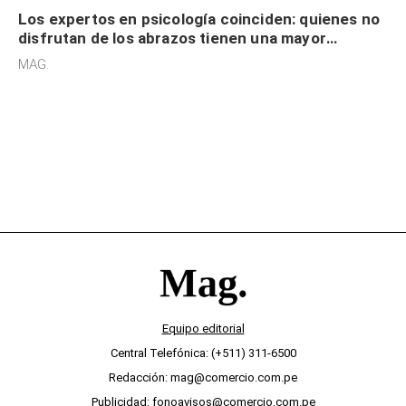
Los expertos en psicología coinciden: quienes no
disfrutan de los abrazos tienen una mayor
sensibilidad a los estímulos físicos y no es por
MAG.
desinterés
Equipo editorial
Central Telefónica: (+511) 311-6500
Redacción: mag@comercio.com.pe
Publicidad: fonoavisos@comercio.com.pe