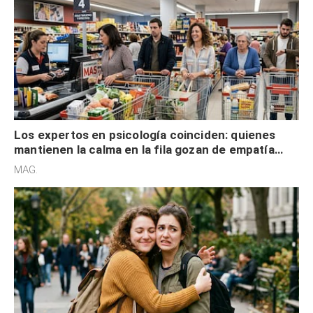
Los expertos en psicología coinciden: quienes
mantienen la calma en la fila gozan de empatía
cognitiva, gratitud y no solo tienen autocontrol
MAG.