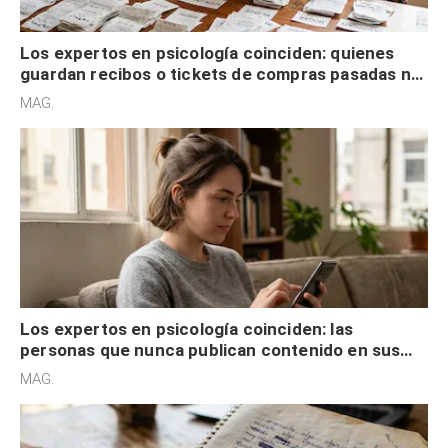
Los expertos en psicología coinciden: quienes
guardan recibos o tickets de compras pasadas no
son acumuladores, sino que tienen necesidad de
MAG.
control
Los expertos en psicología coinciden: las
personas que nunca publican contenido en sus
redes sociales no pretenden buscar validación
MAG.
externa