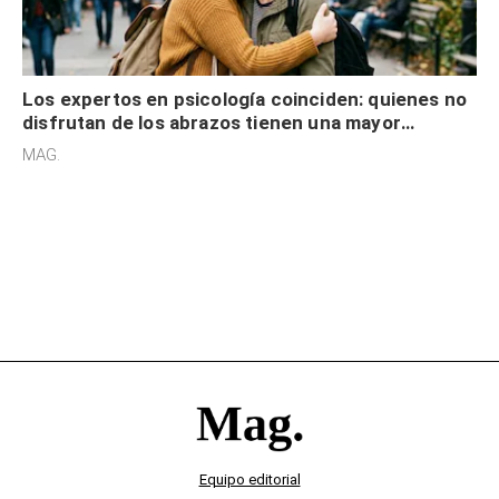
Los expertos en psicología coinciden: quienes no
disfrutan de los abrazos tienen una mayor
sensibilidad a los estímulos físicos y no es por
MAG.
desinterés
Equipo editorial