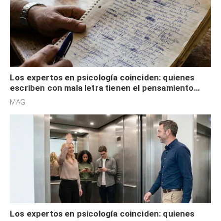
Los expertos en psicología coinciden: quienes
escriben con mala letra tienen el pensamiento
acelerado y no lo hacen por desinterés
MAG.
Los expertos en psicología coinciden: quienes