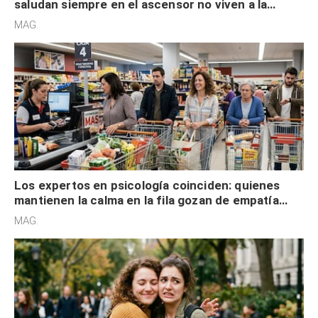
saludan siempre en el ascensor no viven a la
defensiva y tienen apertura social
MAG.
Los expertos en psicología coinciden: quienes
mantienen la calma en la fila gozan de empatía
cognitiva, gratitud y no solo tienen autocontrol
MAG.