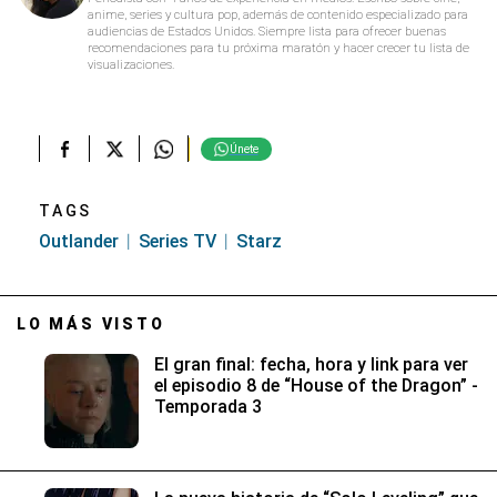
anime, series y cultura pop, además de contenido especializado para
audiencias de Estados Unidos. Siempre lista para ofrecer buenas
recomendaciones para tu próxima maratón y hacer crecer tu lista de
visualizaciones.
Únete
TAGS
Outlander
Series TV
Starz
LO MÁS VISTO
El gran final: fecha, hora y link para ver
el episodio 8 de “House of the Dragon” -
Temporada 3