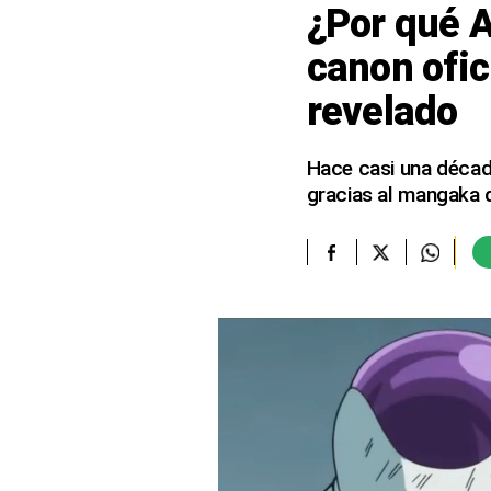
¿Por qué Ak
elcomercio.pe
canon ofic
Términos
revelado
Y
Condiciones
De
Uso
Hace casi una década
gracias al mangaka 
Oficinas
Concesionarias
Principios
Rectores
Buenas
Prácticas
Políticas
De
Privacidad
Política
Integrada
De
Gestión