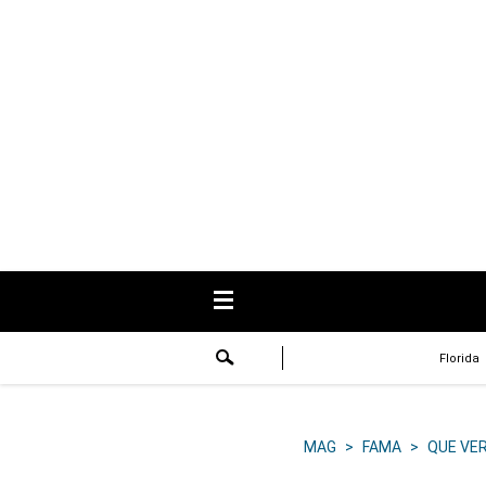
USA
Respuestas
Fama
Historias
Data
Videos
Recetas
Florida
Virales
Lo último
MAG
>
FAMA
>
QUE VE
Volver a El Comercio