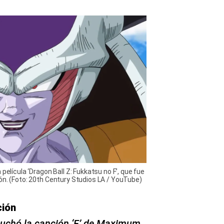
película ‘Dragon Ball Z: Fukkatsu no F’, que fue
ón. (Foto: 20th Century Studios LA / YouTube)
ción
uchó la canción ‘F’ de Maximum