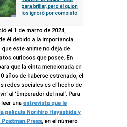
para brillar, pero el guion
los ignoró por completo
ció el 1 de marzo de 2024,
e él debido a la importancia
es que este anime no deja de
datos curiosos que posee. En
 para que la cinta mencionada en
10 años de haberse estrenado, el
s redes sociales es el hecho de
vir’ al ‘Emperador del mal’. Para
e leer una
entrevista que le
la película Norihiro Hayashida y
ng Postman Press
, en el número