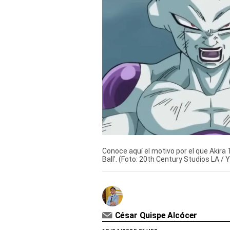
Derechos
Arco
Política
De
Cookies
Conoce aquí el motivo por el que Akira T
Ball’. (Foto: 20th Century Studios LA /
César Quispe Alcócer