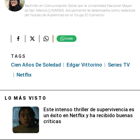
Bachiller en Comunicación Social por la Universidad Nacional Mayor
de San Marcos (UNMSM). Actualmente se desempeña como redactora
del Núcleo de Audiencias en el Grupo El Comercio.
Únete
TAGS
Cien Años De Soledad
Edgar Vittorino
Series TV
Netflix
LO MÁS VISTO
Este intenso thriller de supervivencia es
un éxito en Netflix y ha recibido buenas
críticas