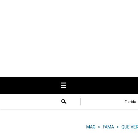
USA
Respuestas
Fama
Historias
Data
Videos
Recetas
Florida
Virales
Lo último
MAG
>
FAMA
>
QUE VE
Volver a El Comercio