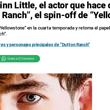
inn Little, el actor que hace
 Ranch”, el spin-off de “Yel
a “Yellowstone” en la cuarta temporada y retoma el papel
ch”.
es y personajes principales de “Dutton Ranch”
Únete a El Comercio