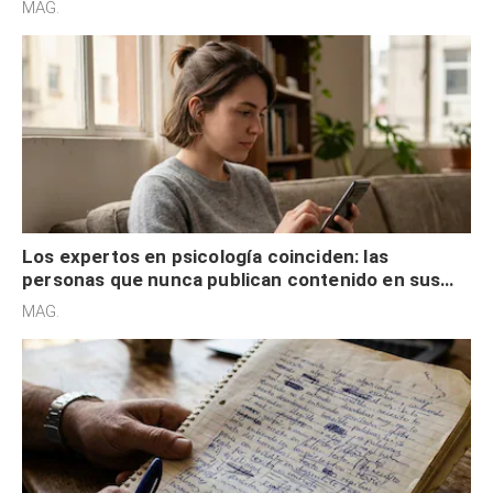
MAG.
control
Los expertos en psicología coinciden: las
personas que nunca publican contenido en sus
redes sociales no pretenden buscar validación
MAG.
externa