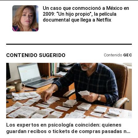
Un caso que conmocionó a México en
2009: “Un hijo propio”, la película
documental que llega a Netflix
CONTENIDO SUGERIDO
Contenido
GEC
Los expertos en psicología coinciden: quienes
guardan recibos o tickets de compras pasadas no
son acumuladores, sino que tienen necesidad de