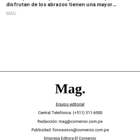
disfrutan de los abrazos tienen una mayor
sensibilidad a los estímulos físicos y no es por
MAG.
desinterés
Equipo editorial
Central Telefónica: (+511) 311-6500
Redacción: mag@comercio.com.pe
Publicidad: fonoavisos@comercio.com.pe
Empresa Editora El Comercio