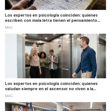
Los expertos en psicología coinciden: quienes
escriben con mala letra tienen el pensamiento
acelerado y no lo hacen por desinterés
MAG.
Los expertos en psicología coinciden: quienes
saludan siempre en el ascensor no viven a la
defensiva y tienen apertura social
MAG.