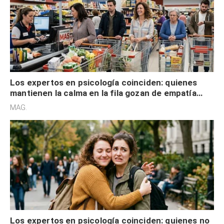
Los expertos en psicología coinciden: quienes
mantienen la calma en la fila gozan de empatía
cognitiva, gratitud y no solo tienen autocontrol
MAG.
Los expertos en psicología coinciden: quienes no