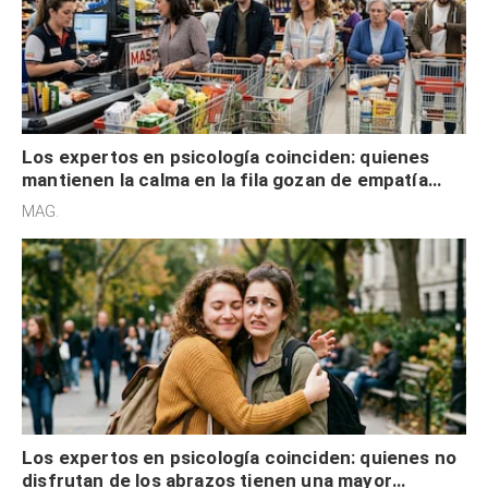
Los expertos en psicología coinciden: quienes
mantienen la calma en la fila gozan de empatía
cognitiva, gratitud y no solo tienen autocontrol
MAG.
Los expertos en psicología coinciden: quienes no
disfrutan de los abrazos tienen una mayor