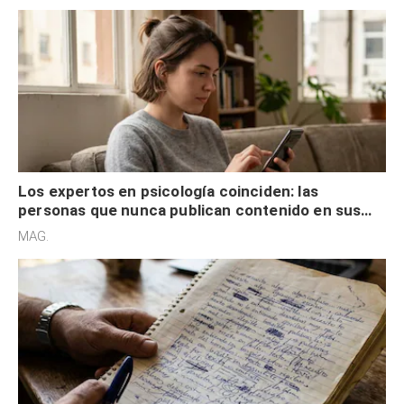
Los expertos en psicología coinciden: las
personas que nunca publican contenido en sus
redes sociales no pretenden buscar validación
MAG.
externa