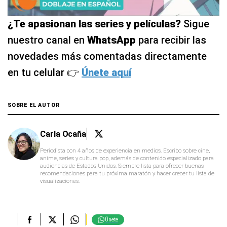
¿Te apasionan las series y películas?
Sigue
nuestro canal en
WhatsApp
para recibir las
novedades más comentadas directamente
en tu celular 👉
Únete aquí
SOBRE EL AUTOR
Carla Ocaña
Periodista con 4 años de experiencia en medios. Escribo sobre cine,
anime, series y cultura pop, además de contenido especializado para
audiencias de Estados Unidos. Siempre lista para ofrecer buenas
recomendaciones para tu próxima maratón y hacer crecer tu lista de
visualizaciones.
Únete