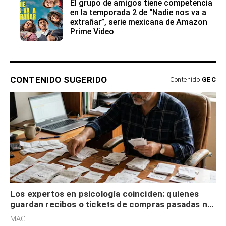
El grupo de amigos tiene competencia
en la temporada 2 de “Nadie nos va a
extrañar”, serie mexicana de Amazon
Prime Video
CONTENIDO SUGERIDO
Contenido
GEC
Los expertos en psicología coinciden: quienes
guardan recibos o tickets de compras pasadas no
son acumuladores, sino que tienen necesidad de
MAG.
control