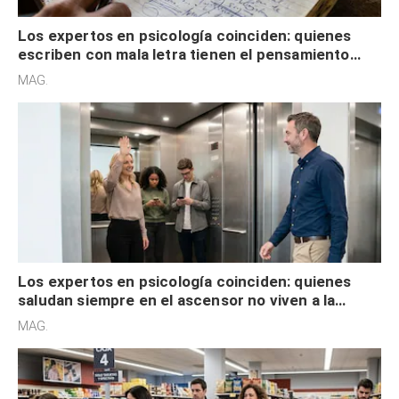
Los expertos en psicología coinciden: quienes
escriben con mala letra tienen el pensamiento
acelerado y no lo hacen por desinterés
MAG.
Los expertos en psicología coinciden: quienes
saludan siempre en el ascensor no viven a la
defensiva y tienen apertura social
MAG.