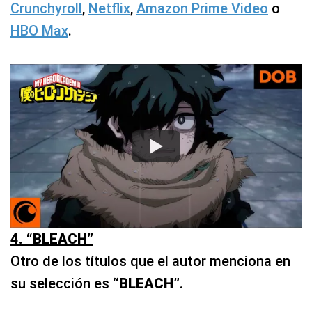
Crunchyroll
,
Netflix
,
Amazon Prime Video
o
HBO Max
.
4. “BLEACH”
Otro de los títulos que el autor menciona en
su selección es
“BLEACH”
.