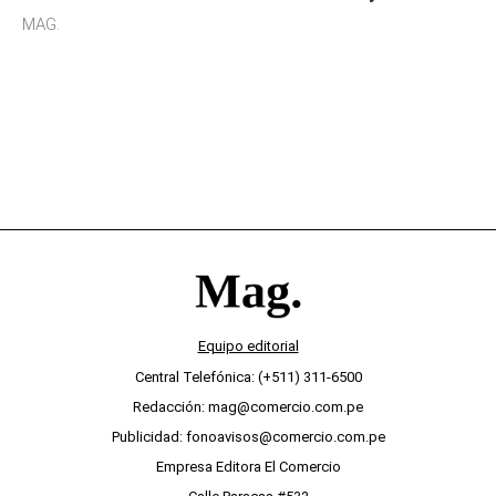
sensibilidad a los estímulos físicos y no es por
MAG.
desinterés
Equipo editorial
Central Telefónica: (+511) 311-6500
Redacción: mag@comercio.com.pe
Publicidad: fonoavisos@comercio.com.pe
Empresa Editora El Comercio