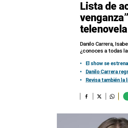
Lista de a
elcomercio.pe
venganza”:
Términos
telenovel
Y
Condiciones
De
Uso
Danilo Carrera, Isabe
¿conoces a todas la
Oficinas
Concesionarias
El show se estrena
Principios
Rectores
Danilo Carrera reg
Buenas
Revisa también la 
Prácticas
Políticas
De
Privacidad
Política
Integrada
De
Gestión