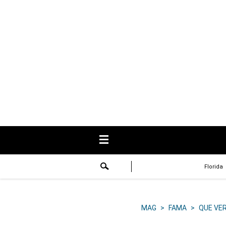
USA
Respuestas
Fama
Historias
Data
Videos
Recetas
Florida
Virales
Lo último
MAG
>
FAMA
>
QUE VE
Volver a El Comercio