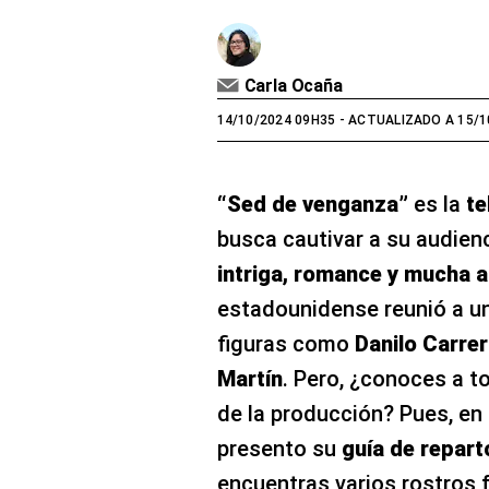
Carla Ocaña
14/10/2024 09H35
- ACTUALIZADO A 15/1
“Sed de venganza”
es la
te
busca cautivar a su audien
intriga, romance y mucha a
estadounidense reunió a u
figuras como
Danilo Carrer
Martín
. Pero, ¿conoces a t
de la producción? Pues, en l
presento su
guía de repart
encuentras varios rostros f