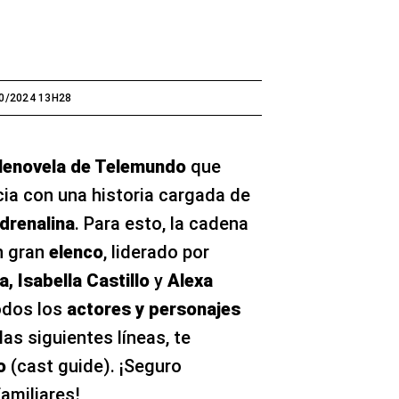
0/2024 13H28
lenovela de Telemundo
que
cia con una historia cargada de
drenalina
. Para esto, la cadena
n gran
elenco
, liderado por
a, Isabella Castillo
y
Alexa
odos los
actores y personajes
as siguientes líneas, te
o
(cast guide). ¡Seguro
amiliares!