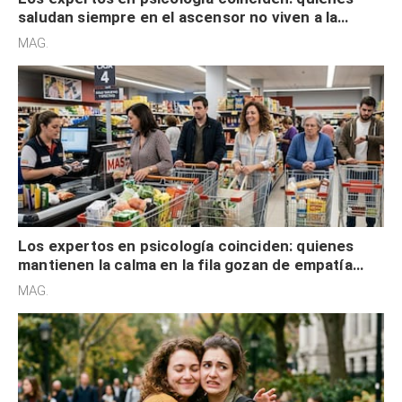
saludan siempre en el ascensor no viven a la
defensiva y tienen apertura social
MAG.
Los expertos en psicología coinciden: quienes
mantienen la calma en la fila gozan de empatía
cognitiva, gratitud y no solo tienen autocontrol
MAG.