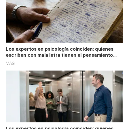
Los expertos en psicología coinciden: quienes
escriben con mala letra tienen el pensamiento
acelerado y no lo hacen por desinterés
MAG.
Los expertos en psicología coinciden: quienes