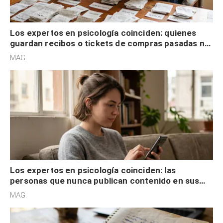
Los expertos en psicología coinciden: quienes
guardan recibos o tickets de compras pasadas no
son acumuladores, sino que tienen necesidad de
MAG.
control
Los expertos en psicología coinciden: las
personas que nunca publican contenido en sus
redes sociales no pretenden buscar validación
MAG.
externa