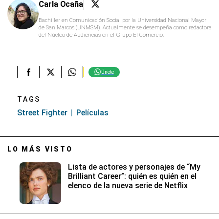
Carla Ocaña
Bachiller en Comunicación Social por la Universidad Nacional Mayor
de San Marcos (UNMSM). Actualmente se desempeña como redactora
del Núcleo de Audiencias en el Grupo El Comercio.
Únete
TAGS
Street Fighter
Películas
LO MÁS VISTO
Lista de actores y personajes de “My
Brilliant Career”: quién es quién en el
elenco de la nueva serie de Netflix