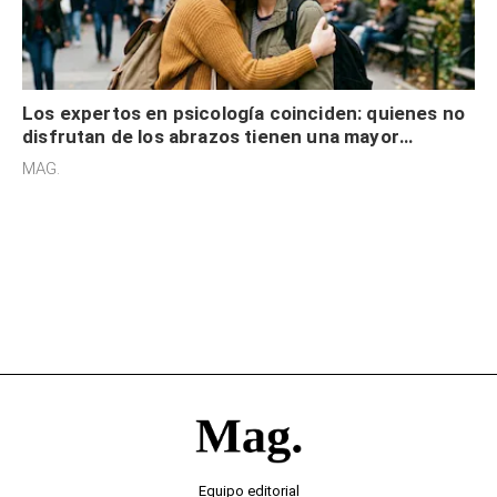
Los expertos en psicología coinciden: quienes no
disfrutan de los abrazos tienen una mayor
sensibilidad a los estímulos físicos y no es por
MAG.
desinterés
Equipo editorial