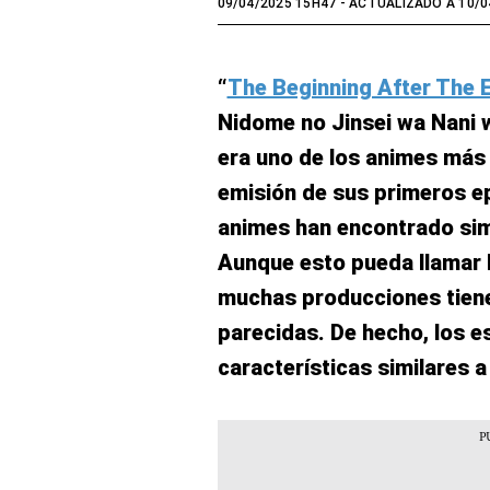
09/04/2025 15H47
- ACTUALIZADO A 10/0
“
The Beginning After The 
Nidome no Jinsei wa Nani w
era uno de los animes más 
emisión de sus primeros ep
animes han encontrado simi
Aunque esto pueda llamar l
muchas producciones tien
parecidas. De hecho, los e
características similares a