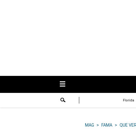
USA
Respuestas
Fama
Historias
Data
Videos
Recetas
Florida
Virales
Lo último
MAG
>
FAMA
>
QUE VE
Volver a El Comercio