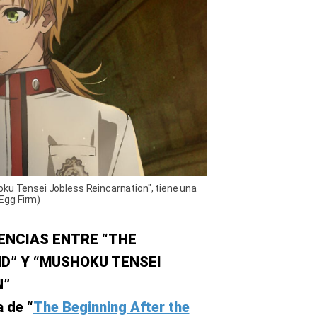
oku Tensei Jobless Reincarnation", tiene una
 Egg Firm)
RENCIAS ENTRE “THE
ND” Y “MUSHOKU TENSEI
N”
a de “
The Beginning After the