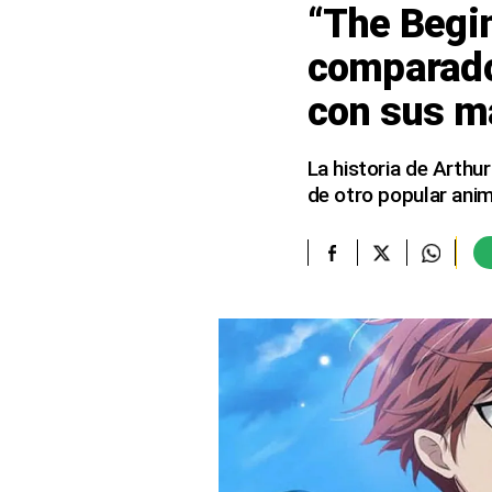
“The Begin
elcomercio.pe
comparado
Términos
con sus m
Y
Condiciones
De
Uso
La historia de Arthu
de otro popular anim
Oficinas
Concesionarias
Principios
Rectores
Buenas
Prácticas
Políticas
De
Privacidad
Política
Integrada
De
Gestión