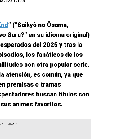
4/2025 12H38
End
” (“Saikyô no Ôsama,
o Suru?” en su idioma original)
esperados del 2025 y tras la
isodios, los fanáticos de los
litudes con otra popular serie.
a atención, es común, ya que
en premisas o tramas
spectadores buscan títulos con
 sus animes favoritos.