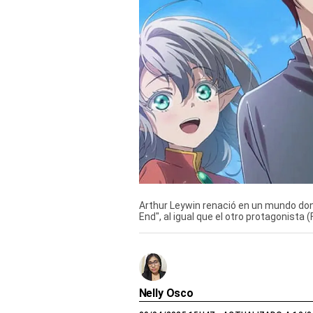
Derechos
Arco
Política
De
Cookies
Arthur Leywin renació en un mundo don
End", al igual que el otro protagonista 
Nelly Osco